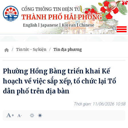
CỔNG THÔNG TIN ĐIỆN TỬ
THÀNH PHỐ HẢI PHÒNG
English
|
Japanese
|
Korean
|
Chinese
Tin tức - Sự kiện
Tin địa phương
Phường Hồng Bàng triển khai Kế
hoạch về việc sắp xếp, tổ chức lại Tổ
dân phố trên địa bàn
11/06/2026 10:58