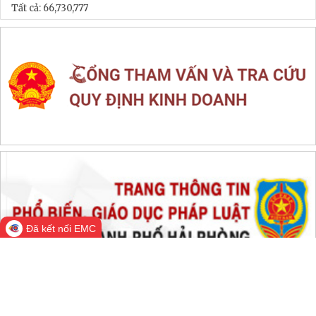
LIÊN KẾT WEB SITE
THỐNG KÊ TRUY CẬP
Đang online:
940
Hôm nay:
101,947
Trong tuần:
1,805,272
Tất cả:
66,730,777
Đã kết nối EMC