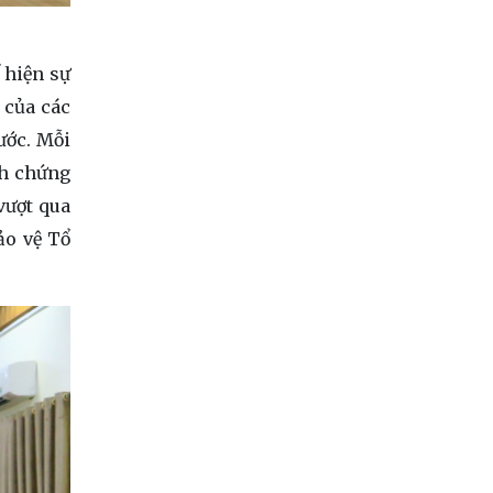
 hiện sự
 của các
ước. Mỗi
nh chứng
vượt qua
ảo vệ Tổ