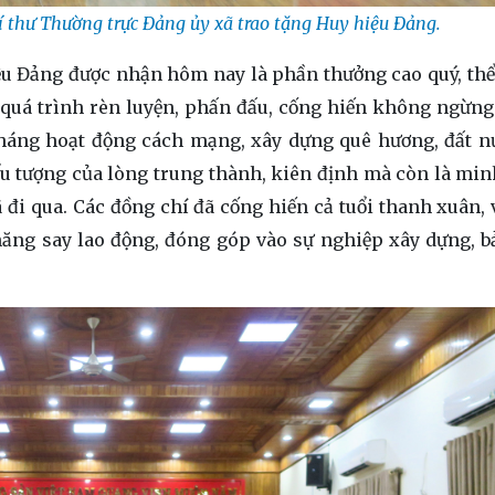
 thư Thường trực Đảng ủy xã trao tặng Huy hiệu Đảng.
u Đảng được nhận hôm nay là phần thưởng cao quý, thể
i quá trình rèn luyện, phấn đấu, cống hiến không ngừng
háng hoạt động cách mạng, xây dựng quê hương, đất n
u tượng của lòng trung thành, kiên định mà còn là mi
đi qua. Các đồng chí đã cống hiến cả tuổi thanh xuân, 
hăng say lao động, đóng góp vào sự nghiệp xây dựng, b