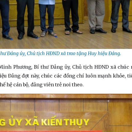
hư Đảng ủy, Chủ tịch HĐND xã trao tặng Huy hiệu Đảng.
n Minh Phương, Bí thư Đảng ủy, Chủ tịch HĐND xã chúc
ệu Đảng đợt này, chúc các đồng chí luôn mạnh khỏe, tiế
ế hệ cán bộ, đảng viên trẻ noi theo.