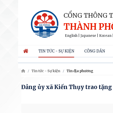
CỔNG THÔNG T
THÀNH PH
English
|
Japanese
|
Korean
TIN TỨC - SỰ KIỆN
CÔNG DÂN
Tin tức - Sự kiện
Tin địa phương
Đảng ủy xã Kiến Thụy trao tặng 