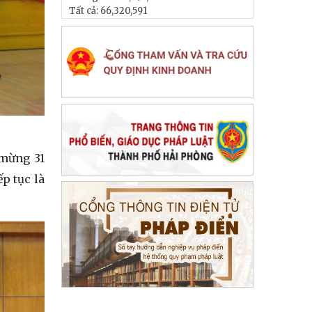
Tất cả:
66,320,591
 mừng 31
p tục là