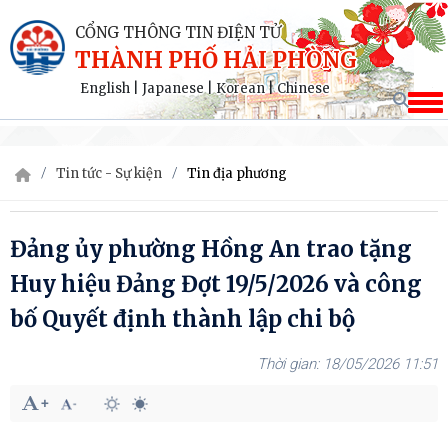
CỔNG THÔNG TIN ĐIỆN TỬ
THÀNH PHỐ HẢI PHÒNG
English
|
Japanese
|
Korean
|
Chinese
Tin tức - Sự kiện
Tin địa phương
Đảng ủy phường Hồng An trao tặng
Huy hiệu Đảng Đợt 19/5/2026 và công
bố Quyết định thành lập chi bộ
18/05/2026 11:51