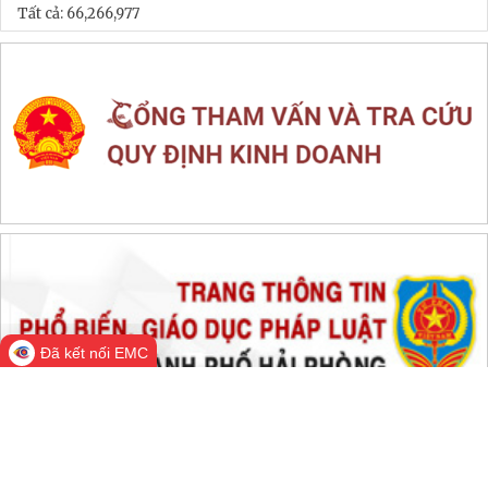
LIÊN KẾT WEB SITE
THỐNG KÊ TRUY CẬP
Đang online:
414
Hôm nay:
24,124
Trong tuần:
1,341,469
Tất cả:
66,266,977
Đã kết nối EMC