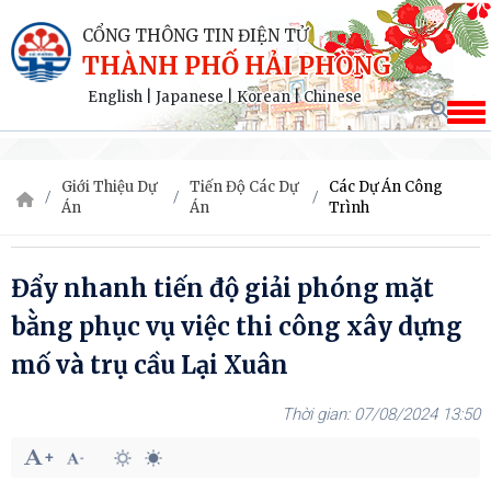
CỔNG THÔNG TIN ĐIỆN TỬ
THÀNH PHỐ HẢI PHÒNG
English
|
Japanese
|
Korean
|
Chinese
Giới Thiệu Dự
Tiến Độ Các Dự
Các Dự Án Công
Án
Án
Trình
Đẩy nhanh tiến độ giải phóng mặt
bằng phục vụ việc thi công xây dựng
mố và trụ cầu Lại Xuân
07/08/2024 13:50