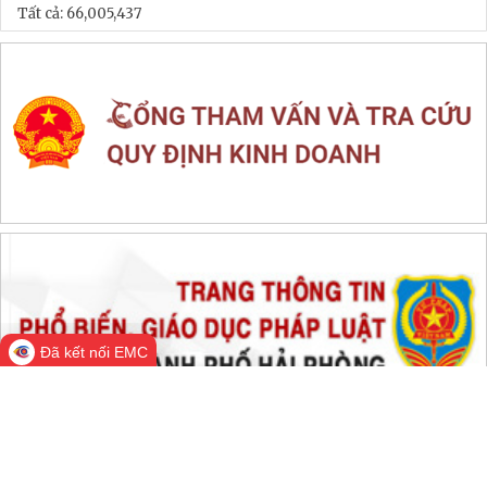
LIÊN KẾT WEB SITE
THỐNG KÊ TRUY CẬP
Đang online:
814
Hôm nay:
414,856
Trong tuần:
1,079,929
Tất cả:
66,005,437
Đã kết nối EMC