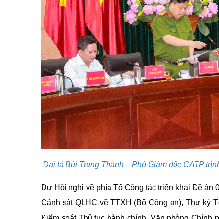
Đại tá Bùi Trung Thành – Phó Giám đốc CATP trình
Dự Hội nghị về phía Tổ Công tác triển khai Đề án
Cảnh sát QLHC về TTXH (Bộ Công an), Thư ký Tổ
Kiểm soát Thủ tục hành chính, Văn phòng Chính 