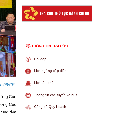
THÔNG TIN TRA CỨU
Hỏi đáp
Lịch ngừng cấp điện
Lịch tàu phà
án 06/CP.
Thông tin các tuyến xe bus
rưởng Cục
rưởng Cục
Công bố Quy hoạch
Trung tâm