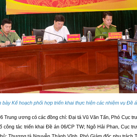
 bày Kế hoạch phối hợp triển khai thực hiện các nhiệm vụ Đề 
 06 Trung ương có các đồng chí: Đại tá Vũ Văn Tấn, Phó Cục t
 công tác triển khai Đề án 06/CP TW; Ngô Hải Phan, Cục t
phủ; Thượng tá Nguyễn Thành Vĩnh, Phó Giám đốc phụ trách 