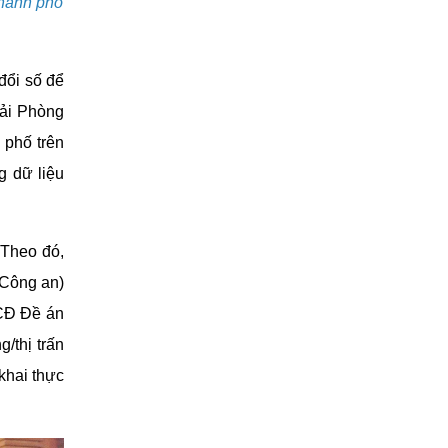
thành phố
đổi số để
Hải Phòng
h phố trên
 dữ liệu
. Theo đó,
 Công an)
BCĐ Đề án
/thị trấn
khai thực