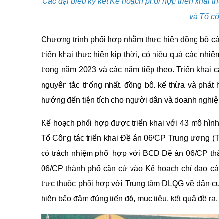
Các đại biểu ký kết Kế hoạch phối hợp triển khai
và Tổ cô
Chương trình phối hợp nhằm thực hiện đồng bộ các
triển khai thực hiện kịp thời, có hiệu quả các nh
trong năm 2023 và các năm tiếp theo. Triển khai ca
nguyên tắc thống nhất, đồng bộ, kế thừa và phá
hướng đến tiện tích cho người dân và doanh nghiệ
Kế hoạch phối hợp được triển khai với 43 mô hì
Tổ Công tác triển khai Đề án 06/CP Trung ương 
có trách nhiệm phối hợp với BCĐ Đề án 06/CP th
06/CP thành phố căn cứ vào Kế hoạch chỉ đạo cá
trực thuộc phối hợp với Trung tâm DLQG về dân cư x
hiện bảo đảm đúng tiến độ, mục tiêu, kết quả đề ra