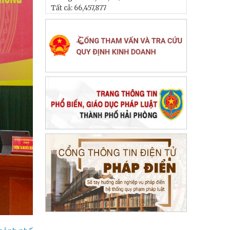
Tất cả:
66,457,877