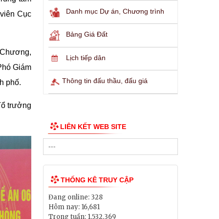
Danh mục Dự án, Chương trình
 viên Cục
Bảng Giá Đất
h Chương,
Lịch tiếp dân
 Phó Giám
Thông tin đấu thầu, đấu giá
h phố.
Tổ trưởng
LIÊN KẾT WEB SITE
THỐNG KÊ TRUY CẬP
Đang online:
328
Hôm nay:
16,681
Trong tuần:
1,532,369