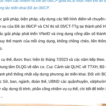
 thực hiện các nhiệm vụ Đề án 06/CP giữa BCĐ thực hiện Đề án 
ng tác triển khai Đề án 06/CP.
 giải pháp, biện pháp, xây dựng các Mô hình điểm về chuyển 
iệm vụ của Đề án 06/CP và Chỉ thị số 05/CT-TTg tại thành phố 
́c giải pháp phát triển VNeID và ứng dụng công dân số thàn
t huy thế mạnh của mỗi ứng dụng, không chồng chéo, liên thông
p.
nh cụ thể, được thực hiện từ tháng 7/2023 và các năm tiếp theo
(Trung tâm DLQG về dân cư, Cục Cảnh sát QLHC về TTXH, Bộ
ành phố thống nhất xây dựng phương án triển khai. Đối với 
c Sở, ban, ngành, đoàn thể, UBND các quận/huyện, xã/phường
ây dựng lộ trình, phân công nhiệm vụ cụ thể, chi tiết để triển 
.…