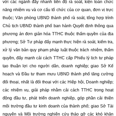
với các ngành đẩy nhanh tiến độ rà soát, kiện toàn chức
năng nhiệm vụ và cơ cấu tổ chức của cơ quan, đơn vị trực
thuộc; Văn phòng UBND thành phố rà soát, tổng hợp trình
Chủ tịch UBND thành phố ban hành Quyết định thông qua
phương án đơn giản hóa TTHC thuộc thẩm quyền của địa
phương; Sở Tư pháp đẩy mạnh thực hiện rà soát, kiểm tra,
xử lý văn bản quy phạm pháp luật thuộc trách nhiệm, thẩm
quyền, đẩy mạnh cải cách TTHC cấp Phiếu lý lịch tư pháp
tạo thuận lợi cho người dân, doanh nghiệp; giao Sở Kế
hoạch và Đầu tư tham mưu UBND thành phố tăng cường
đối thoại, nhất là đối thoại với các Hiệp hội, Doanh nghiệp;
các nhiệm vụ, giải pháp nhằm cải cách TTHC trong hoạt
động đầu tư, phát triển doanh nghiệp, góp phần cải thiện
môi trường đầu tư kinh doanh của thành phố; giao Sở Tài
nguyên và Môi trường nghiên cứu tháo gỡ các khó khăn