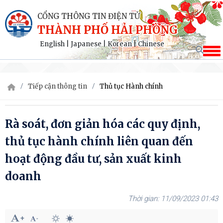
CỔNG THÔNG TIN ĐIỆN TỬ
THÀNH PHỐ HẢI PHÒNG
English
|
Japanese
|
Korean
|
Chinese
Tiếp cận thông tin
Thủ tục Hành chính
Rà soát, đơn giản hóa các quy định,
thủ tục hành chính liên quan đến
hoạt động đầu tư, sản xuất kinh
doanh
11/09/2023 01:43