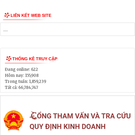
Công bố Quy hoạch
Danh mục Dự án, Chương trình
Bảng Giá Đất
Lịch tiếp dân
Thông tin đấu thầu, đấu giá
LIÊN KẾT WEB SITE