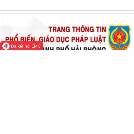
THỐNG KÊ TRUY CẬP
Đang online:
622
Hôm nay:
155,908
Trong tuần:
1,859,239
Tất cả:
66,784,747
Đã kết nối EMC