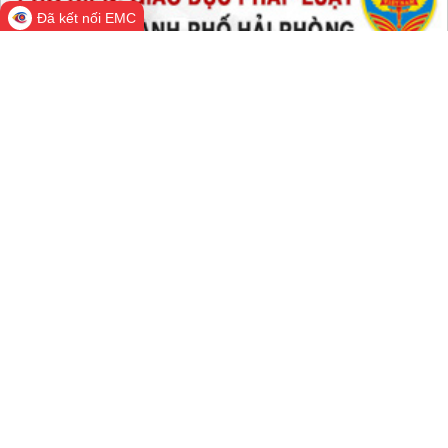
Đã kết nối EMC