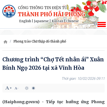
CỔNG THÔNG TIN ĐIỆN TỬ
THÀNH PHỐ HẢI PHÒNG
English
|
Japanese
|
Korean
|
Chinese
Phong trào Chữ thập đỏ thành phố
Chương trình “Chợ Tết nhân ái” Xuân
Bính Ngọ 2026 tại xã Vĩnh Hòa
10/02/2026 09:11
(Haiphong.gov.vn) - Tiếp tục hưởng ứng Phong