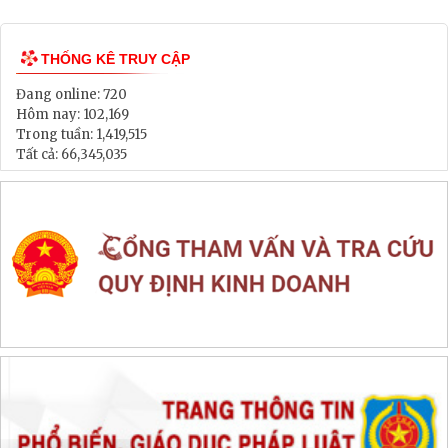
Lịch tiếp dân
Thông tin đấu thầu, đấu giá
LIÊN KẾT WEB SITE
THỐNG KÊ TRUY CẬP
Đang online:
720
Hôm nay:
102,169
Trong tuần:
1,419,515
Tất cả:
66,345,035