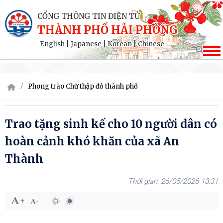
CỔNG THÔNG TIN ĐIỆN TỬ
THÀNH PHỐ HẢI PHÒNG
English
|
Japanese
|
Korean
|
Chinese
Phong trào Chữ thập đỏ thành phố
Trao tặng sinh kế cho 10 người dân có
hoàn cảnh khó khăn của xã An
Thành
26/05/2026 13:31