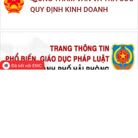
THỐNG KÊ TRUY CẬP
Đang online:
748
Hôm nay:
41,209
Trong tuần:
1,358,555
Tất cả:
66,284,066
Đã kết nối EMC