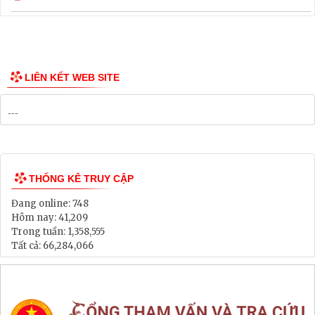
Thông tin các tuyến xe bus
Công bố Quy hoạch
Danh mục Dự án, Chương trình
Bảng Giá Đất
Lịch tiếp dân
Thông tin đấu thầu, đấu giá
LIÊN KẾT WEB SITE