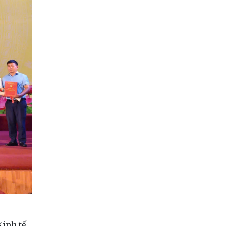
inh tế -