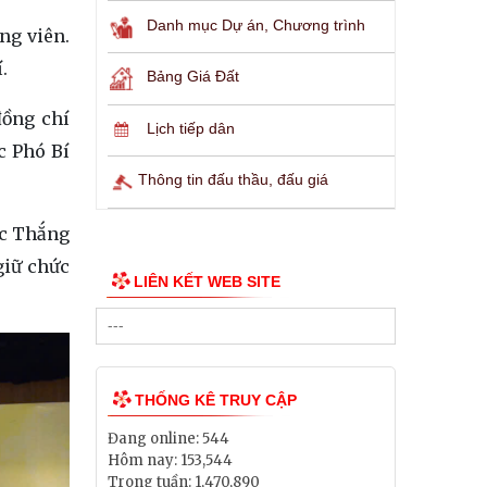
Danh mục Dự án, Chương trình
ng viên.
.
Bảng Giá Đất
đồng chí
Lịch tiếp dân
c Phó Bí
Thông tin đấu thầu, đấu giá
ắc Thắng
giữ chức
LIÊN KẾT WEB SITE
THỐNG KÊ TRUY CẬP
Đang online:
544
Hôm nay:
153,544
Trong tuần:
1,470,890