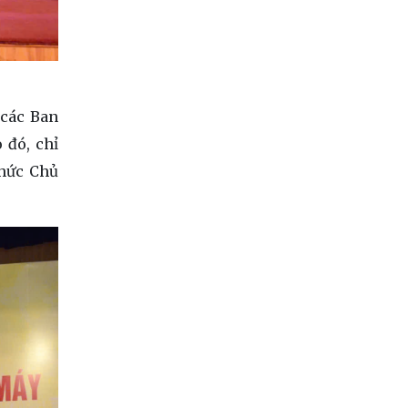
 các Ban
 đó, chỉ
chức Chủ