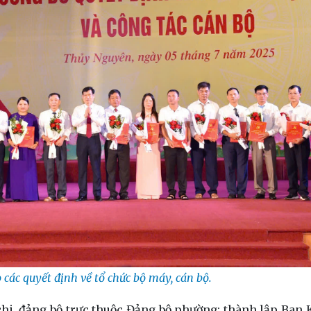
các quyết định về tổ chức bộ máy, cán bộ.
hi, đảng bộ trực thuộc Đảng bộ phường; thành lập Ban K