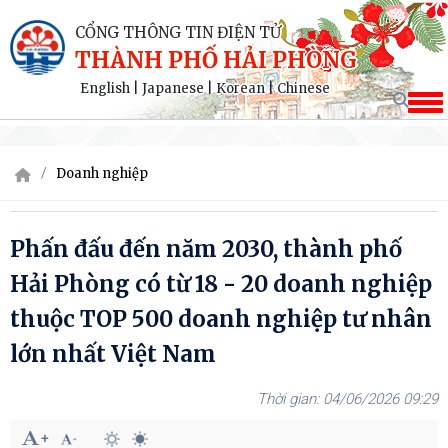
CỔNG THÔNG TIN ĐIỆN TỬ
THÀNH PHỐ HẢI PHÒNG
English
|
Japanese
|
Korean
|
Chinese
Doanh nghiệp
Phấn đấu đến năm 2030, thành phố
Hải Phòng có từ 18 - 20 doanh nghiệp
thuộc TOP 500 doanh nghiệp tư nhân
lớn nhất Việt Nam
04/06/2026 09:29