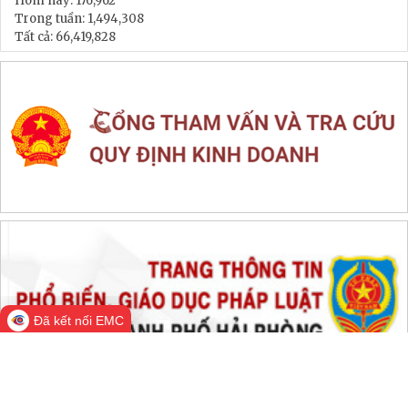
Hôm nay:
176,962
Trong tuần:
1,494,308
Tất cả:
66,419,828
Đã kết nối EMC