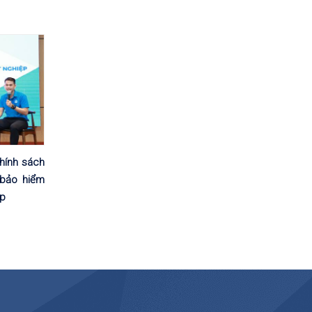
chính sách
 bảo hiểm
ệp