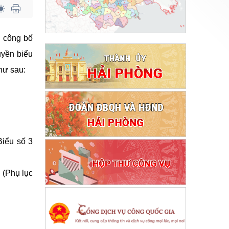
c công bố
uyền biểu
hư sau:
Biểu số 3
 (Phụ lục