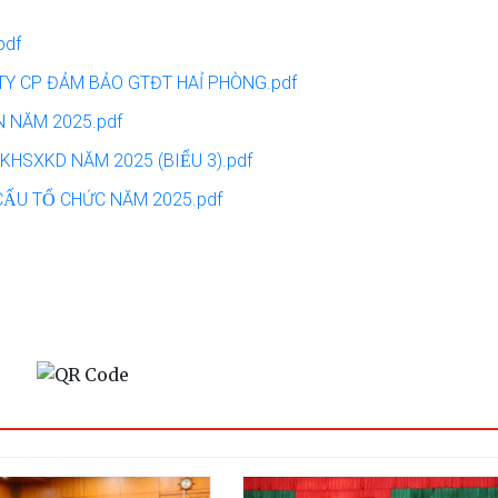
pdf
̂NG TY CP ĐẢM BẢO GTĐT HAỈ PHÒNG.pdf
ÁN NĂM 2025.pdf
̂N KHSXKD NĂM 2025 (BIỂU 3).pdf
ẤU TỔ CHỨC NĂM 2025.pdf