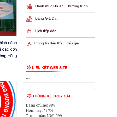
Danh mục Dự án, Chương trình
Bảng Giá Đất
Lịch tiếp dân
chính sách
Thông tin đấu thầu, đấu giá
ới các đơn
ường Hồng
LIÊN KẾT WEB SITE
THỐNG KÊ TRUY CẬP
Đang online:
984
Hôm nay:
43,753
Trong tuần:
1,361,099