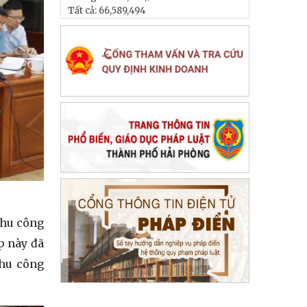
Tất cả:
66,589,494
Khu công
p này đã
Khu công