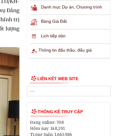
 133/KH-
Danh mục Dự án, Chương trình
 vụ Đảng
hính trị
Bảng Giá Đất
ất lượng
Lịch tiếp dân
Thông tin đấu thầu, đấu giá
LIÊN KẾT WEB SITE
THỐNG KÊ TRUY CẬP
Đang online:
708
Hôm nay:
148,291
Trong tuần:
1,663,986