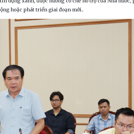
n tín dụng xanh, được hưởng cơ chế hỗ trợ của Nhà nước, 
ộng hoặc phát triển giai đoạn mới..