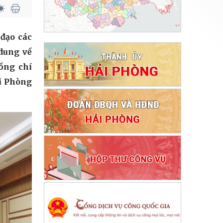
 đạo các
 dung về
ồng chí
i Phòng