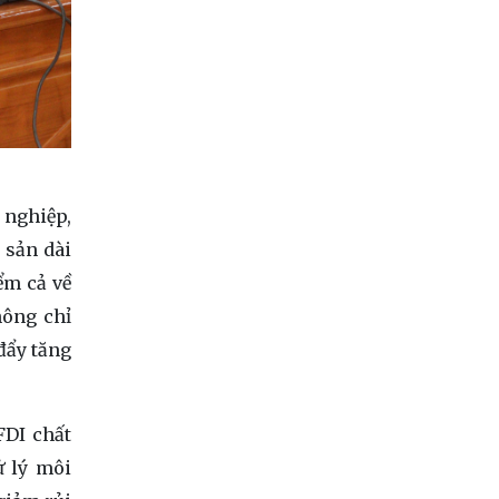
 nghiệp,
 sản dài
ểm cả về
hông chỉ
đẩy tăng
FDI chất
ử lý môi