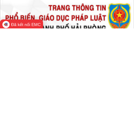
Hôm nay:
33,622
Trong tuần:
1,549,311
Tất cả:
66,474,819
Đã kết nối EMC