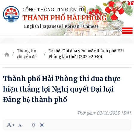
CỔNG THÔNG TIN ĐIỆN TỬ
THÀNH PHỐ HẢI PHÒNG
English
|
Japanese
|
Korean
|
Chinese
Thông tin
Đại hội Thi đua yêu nước thành phố Hải
chuyên đề
Phòng lần thứ I (2025-2030)
Thành phố Hải Phòng thi đua thực
hiện thắng lợi Nghị quyết Đại hội
Đảng bộ thành phố
03/10/2025 15:41