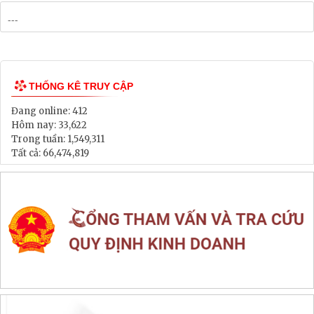
Bảng Giá Đất
Lịch tiếp dân
Thông tin đấu thầu, đấu giá
LIÊN KẾT WEB SITE
THỐNG KÊ TRUY CẬP
Đang online:
412