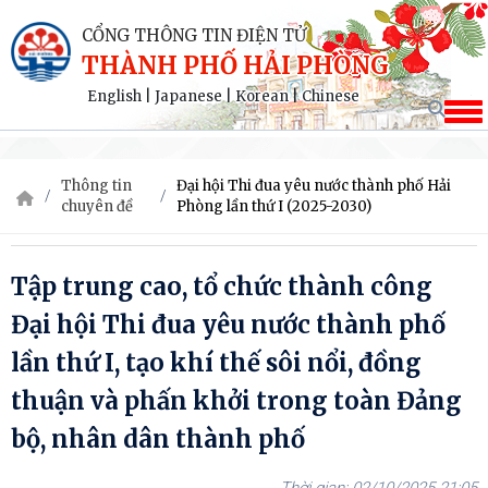
CỔNG THÔNG TIN ĐIỆN TỬ
THÀNH PHỐ HẢI PHÒNG
English
|
Japanese
|
Korean
|
Chinese
Thông tin
Đại hội Thi đua yêu nước thành phố Hải
chuyên đề
Phòng lần thứ I (2025-2030)
Tập trung cao, tổ chức thành công
Đại hội Thi đua yêu nước thành phố
lần thứ I, tạo khí thế sôi nổi, đồng
thuận và phấn khởi trong toàn Đảng
bộ, nhân dân thành phố