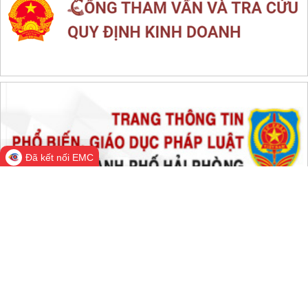
THỐNG KÊ TRUY CẬP
Đang online:
564
Hôm nay:
467,809
Trong tuần:
1,132,882
Tất cả:
66,058,390
Đã kết nối EMC