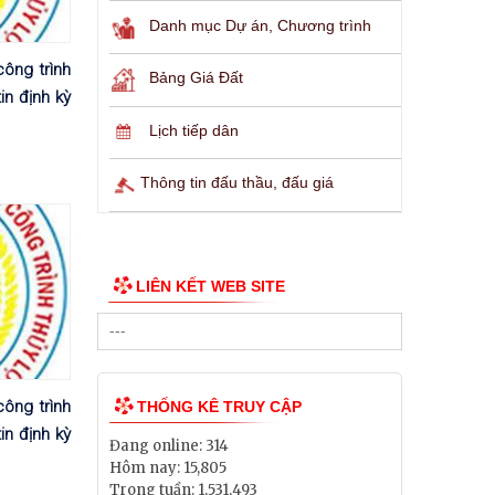
Danh mục Dự án, Chương trình
ông trình
Bảng Giá Đất
in định kỳ
Lịch tiếp dân
Thông tin đấu thầu, đấu giá
LIÊN KẾT WEB SITE
ông trình
THỐNG KÊ TRUY CẬP
in định kỳ
Đang online:
314
Hôm nay:
15,805
Trong tuần:
1,531,493