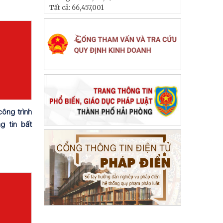
Tất cả:
66,457,001
ông trình
g tin bất