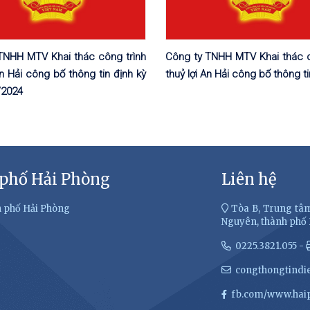
TNHH MTV Khai thác công trình
Công ty TNHH MTV Khai thác c
An Hải công bố thông tin định kỳ
thuỷ lợi An Hải công bố thông ti
/2024
 phố Hải Phòng
Liên hệ
h phố Hải Phòng
Tòa B, Trung tâm
Nguyên, thành phố
0225.3821.055 -
congthongtindi
fb.com/www.haip