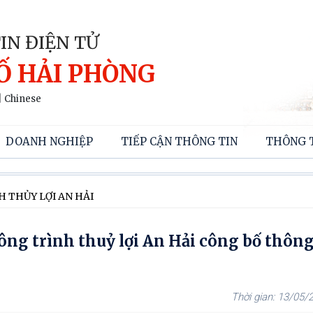
IN ĐIỆN TỬ
Ố HẢI PHÒNG
|
Chinese
DOANH NGHIỆP
TIẾP CẬN THÔNG TIN
THÔNG 
 THỦY LỢI AN HẢI
g trình thuỷ lợi An Hải công bố thông
13/05/2