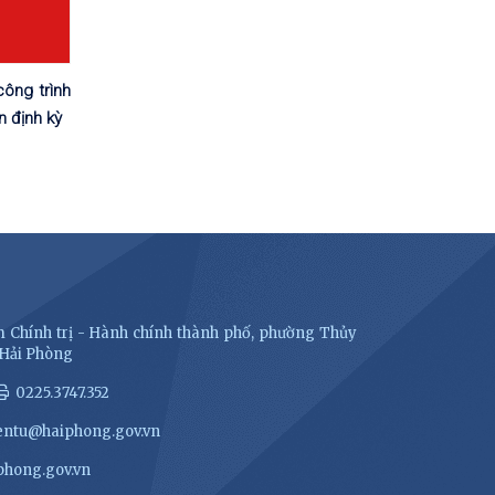
ông trình
n định kỳ
 Chính trị - Hành chính thành phố, phường Thủy
 Hải Phòng
0225.3747.352
entu@haiphong.gov.vn
hong.gov.vn