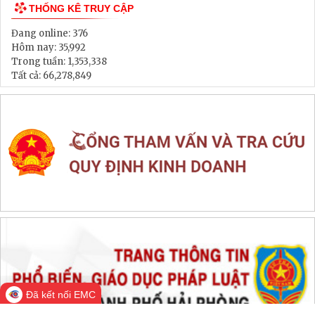
THỐNG KÊ TRUY CẬP
Đang online:
376
Hôm nay:
35,992
Trong tuần:
1,353,338
Tất cả:
66,278,849
Đã kết nối EMC