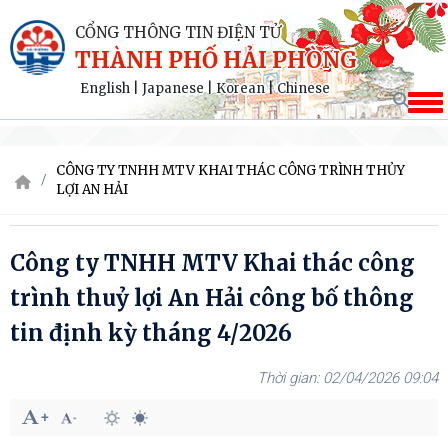
CỔNG THÔNG TIN ĐIỆN TỬ
THÀNH PHỐ HẢI PHÒNG
English
|
Japanese
|
Korean
|
Chinese
CÔNG TY TNHH MTV KHAI THÁC CÔNG TRÌNH THỦY
LỢI AN HẢI
Công ty TNHH MTV Khai thác công
trình thuỷ lợi An Hải công bố thông
tin định kỳ tháng 4/2026
02/04/2026 09:04