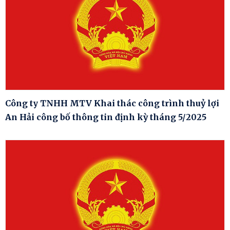
Công ty TNHH MTV Khai thác công trình thuỷ lợi
An Hải công bố thông tin định kỳ tháng 5/2025