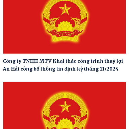
Công ty TNHH MTV Khai thác công trình thuỷ lợi
An Hải công bố thông tin định kỳ tháng 11/2024