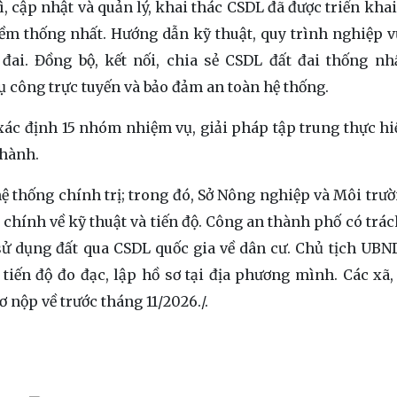
ì, cập nhật và quản lý, khai thác CSDL đã được triển kha
ềm thống nhất. Hướng dẫn kỹ thuật, quy trình nghiệp v
 đai. Đồng bộ, kết nối, chia sẻ CSDL đất đai thống nh
vụ công trực tuyến và bảo đảm an toàn hệ thống.
xác định 15 nhóm nhiệm vụ, giải pháp tập trung thực hi
 thành.
ệ thống chính trị; trong đó, Sở Nông nghiệp và Môi trư
m chính về kỹ thuật và tiến độ. Công an thành phố có trá
sử dụng đất qua CSDL quốc gia về dân cư. Chủ tịch UBN
 tiến độ đo đạc, lập hồ sơ tại địa phương mình. Các xã
 nộp về trước tháng 11/2026./.