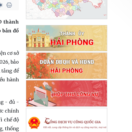
D thành
p bản đồ
ện cơ sở
026, bảo
 tảng để
iều hành
g - đủ -
ức chính
ì chế độ
g, thống