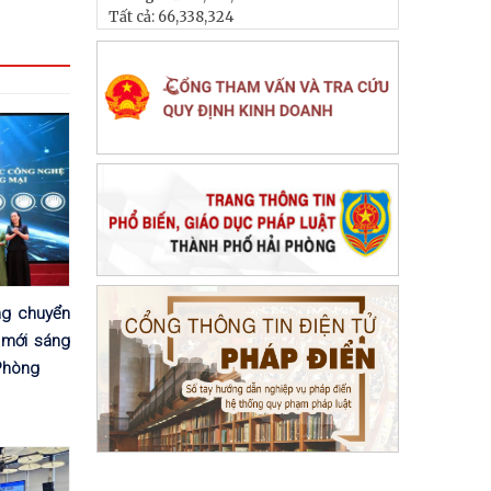
Tất cả:
66,338,324
ng chuyển
 mới sáng
 Phòng