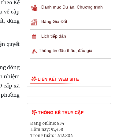
i theo Kế
Danh mục Dự án, Chương trình
ụ về cập
ất, dùng
Bảng Giá Đất
Lịch tiếp dân
ện quyết
Thông tin đấu thầu, đấu giá
ờng đóng
ch nhiệm
LIÊN KẾT WEB SITE
D cấp xã
, phường
THỐNG KÊ TRUY CẬP
Đang online:
834
Hôm nay:
95,458
Trong tuần:
1,412,804