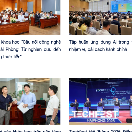
o khoa học “Cầu nối công nghệ
Tập huấn ứng dụng AI trong 
Hải Phòng: Từ nghiên cứu đến
nhiệm vụ cải cách hành chính
 thực tiễn"
ai các khóa học trên nền tảng
Techfest Hải Phòng 2026: Điể