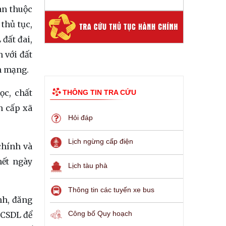
an thuộc
 thủ tục,
 đất đai,
n với đất
nh mạng.
ọc, chất
THÔNG TIN TRA CỨU
n cấp xã
Hỏi đáp
Lịch ngừng cấp điện
chính và
hết ngày
Lịch tàu phà
Thông tin các tuyến xe bus
nh, đăng
Công bố Quy hoạch
g CSDL để