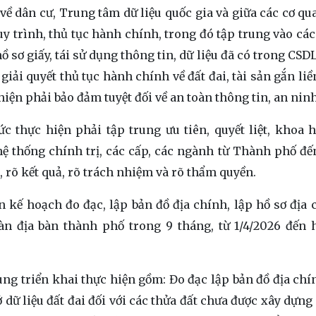
 về dân cư, Trung tâm dữ liệu quốc gia và giữa các cơ qu
quy trình, thủ tục hành chính, trong đó tập trung vào các
 sơ giấy, tái sử dụng thông tin, dữ liệu đã có trong CSDL
iải quyết thủ tục hành chính về đất đai, tài sản gắn liề
hiện phải bảo đảm tuyệt đối về an toàn thông tin, an ni
 thực hiện phải tập trung ưu tiên, quyết liệt, khoa h
hệ thống chính trị, các cấp, các ngành từ Thành phố đế
n, rõ kết quả, rõ trách nhiệm và rõ thẩm quyền.
 kế hoạch đo đạc, lập bản đồ địa chính, lập hồ sơ địa 
oàn địa bàn thành phố trong 9 tháng, từ 1/4/2026 đến 
g triển khai thực hiện gồm: Đo đạc lập bản đồ địa chí
ở dữ liệu đất đai đối với các thửa đất chưa được xây dựn