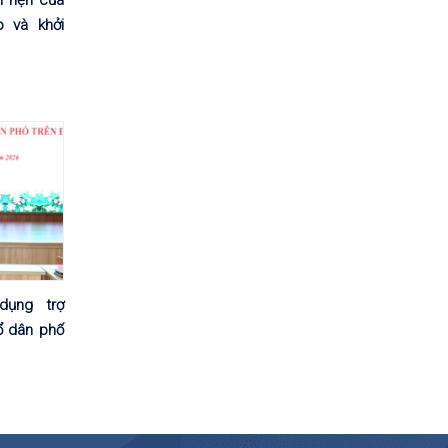
o và khởi
ụng trợ
ổ dân phố