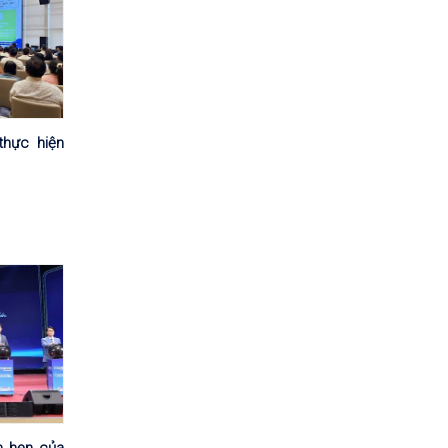
thực hiện
m hẹn của