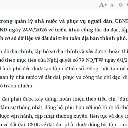
 trong quản lý nhà nước và phục vụ người dân, UBN
 ngày 24/4/2026 về triển khai công tác đo đạc, lậ
h cơ sở dữ liệu về đất đai trên toàn địa bàn thành phố.
 đồ địa chính, lập hồ sơ địa chính và xây dựng, hoàn thi
 phố theo mục tiêu của Nghị quyết số 79-NQ/TW ngày 6/1/2
hành phố đều được tạo lập dữ liệu số. Đồng thời, tạo nền
uản lý nhà nước về đất đai, phục vụ công tác chỉ đạo, đ
rõ trách nhiệm.
 đai phải được xây dựng, hoàn thiện theo tiêu chí “đún
 đảm sự thống nhất, đồng bộ, phù hợp với mô hình tổ ch
được vận hành, cập nhật thường xuyên, liên tục và duy tr
 về đất đai. CSDL về đất đai phải được đồng bộ, tập trun