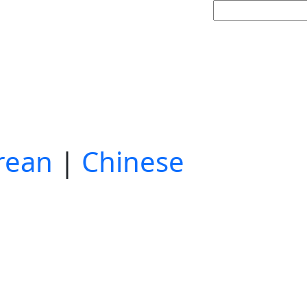
rean
|
Chinese