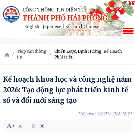
CỔNG THÔNG TIN ĐIỆN TỬ
THÀNH PHỐ HẢI PHÒNG
English
|
Japanese
|
Korean
|
Chinese
Tiếp cận thông
Chiến Lược, Định Hướng, Kế Hoạch
tin
Phát triển
Kế hoạch khoa học và công nghệ năm
2026: Tạo động lực phát triển kinh tế
số và đổi mới sáng tạo
05/01/2026 16:21