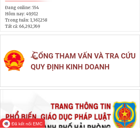
LIÊN KẾT WEB SITE
THỐNG KÊ TRUY CẬP
Đang online:
554
Hôm nay:
49,912
Trong tuần:
1,367,258
Tất cả:
66,292,769
Đã kết nối EMC