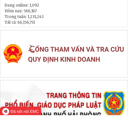
Đang online:
1,092
Hôm nay:
566,167
Trong tuần:
1,231,243
Tất cả:
66,156,751
Đã kết nối EMC