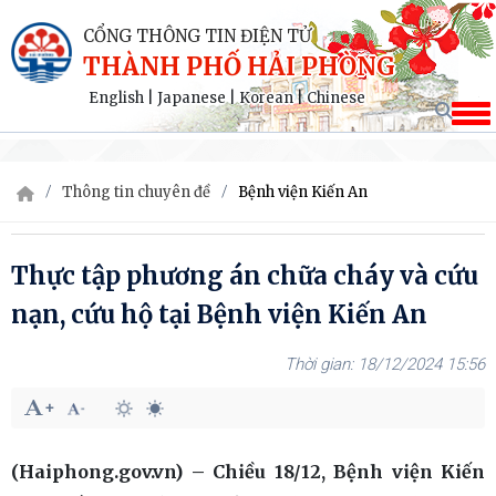
CỔNG THÔNG TIN ĐIỆN TỬ
THÀNH PHỐ HẢI PHÒNG
English
|
Japanese
|
Korean
|
Chinese
Thông tin chuyên đề
Bệnh viện Kiến An
Thực tập phương án chữa cháy và cứu
nạn, cứu hộ tại Bệnh viện Kiến An
18/12/2024 15:56
(Haiphong.gov.vn) – Chiều 18/12, Bệnh viện Kiến