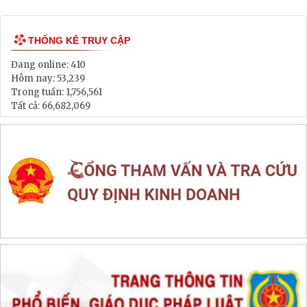
Lịch tiếp dân
Thông tin đấu thầu, đấu giá
LIÊN KẾT WEB SITE
THỐNG KÊ TRUY CẬP
Đang online:
410
Hôm nay:
53,239
Trong tuần:
1,756,561
Tất cả:
66,682,069