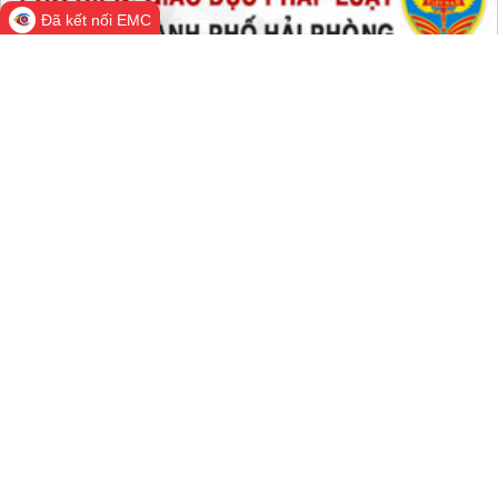
Đã kết nối EMC