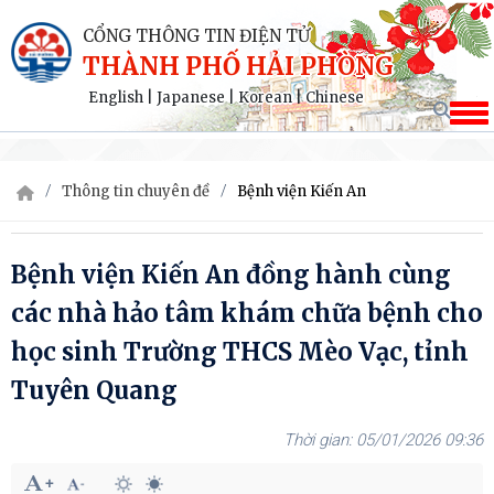
CỔNG THÔNG TIN ĐIỆN TỬ
THÀNH PHỐ HẢI PHÒNG
English
|
Japanese
|
Korean
|
Chinese
Thông tin chuyên đề
Bệnh viện Kiến An
Bệnh viện Kiến An đồng hành cùng
các nhà hảo tâm khám chữa bệnh cho
học sinh Trường THCS Mèo Vạc, tỉnh
Tuyên Quang
05/01/2026 09:36