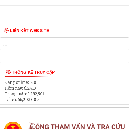
Thông tin các tuyến xe bus
Công bố Quy hoạch
Danh mục Dự án, Chương trình
Bảng Giá Đất
Lịch tiếp dân
Thông tin đấu thầu, đấu giá
LIÊN KẾT WEB SITE