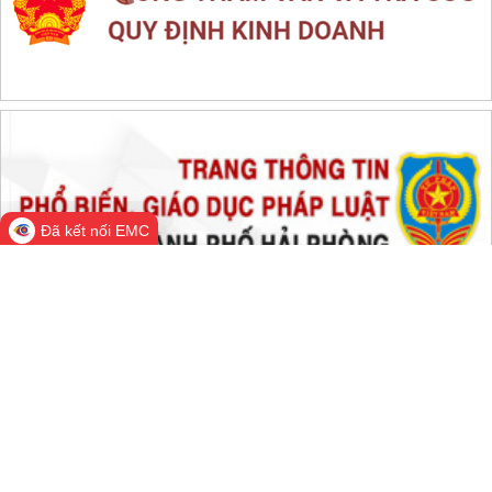
THỐNG KÊ TRUY CẬP
Đang online:
520
Hôm nay:
617,410
Trong tuần:
1,282,501
Tất cả:
66,208,009
Đã kết nối EMC