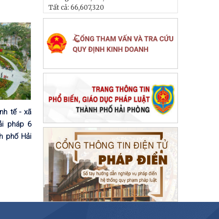
Tất cả:
66,607,320
nh tế - xã
ải pháp 6
h phố Hải