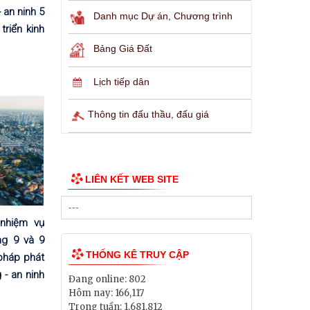
- an ninh 5
Danh mục Dự án, Chương trình
riển kinh
Bảng Giá Đất
Lịch tiếp dân
Thông tin đấu thầu, đấu giá
LIÊN KẾT WEB SITE
 nhiệm vụ
áng 9 và 9
THỐNG KÊ TRUY CẬP
pháp phát
 - an ninh
Đang online:
802
Hôm nay:
166,117
Trong tuần:
1,681,812