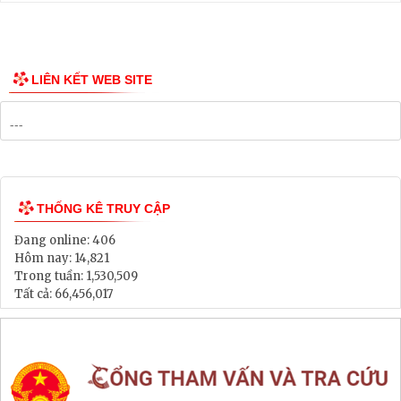
Thông tin các tuyến xe bus
Công bố Quy hoạch
Danh mục Dự án, Chương trình
Bảng Giá Đất
Lịch tiếp dân
Thông tin đấu thầu, đấu giá
LIÊN KẾT WEB SITE