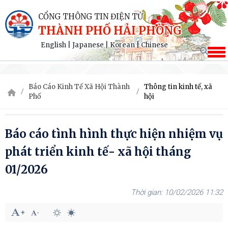
CỔNG THÔNG TIN ĐIỆN TỬ
THÀNH PHỐ HẢI PHÒNG
English
|
Japanese
|
Korean
|
Chinese
Báo Cáo Kinh Tế Xã Hội Thành
Thông tin kinh tế, xã
Phố
hội
Báo cáo tình hình thực hiện nhiệm vụ
phát triển kinh tế- xã hội tháng
01/2026
10/02/2026 11:32