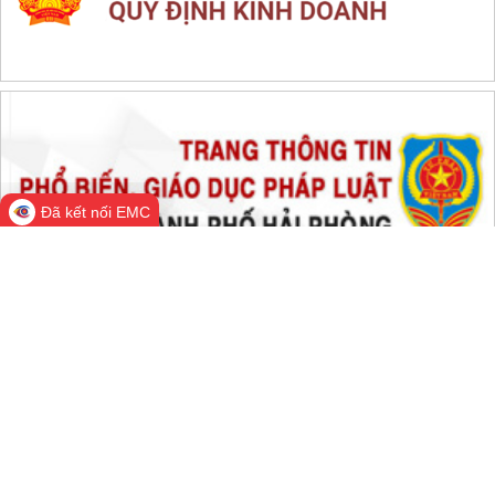
THỐNG KÊ TRUY CẬP
Đang online:
406
Hôm nay:
14,821
Trong tuần:
1,530,509
Tất cả:
66,456,017
Đã kết nối EMC