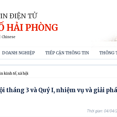
IN ĐIỆN TỬ
Ố HẢI PHÒNG
|
Chinese
DOANH NGHIỆP
TIẾP CẬN THÔNG TIN
THÔNG 
n kinh tế, xã hội
ội tháng 3 và Quý I, nhiệm vụ và giải ph
04/04/2