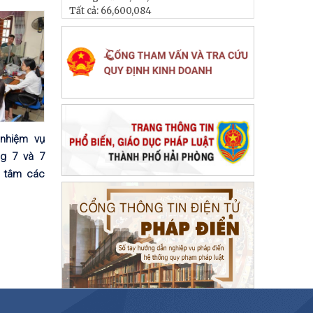
Tất cả:
66,600,084
 nhiệm vụ
ng 7 và 7
g tâm các