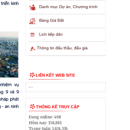
riển kinh
Danh mục Dự án, Chương trình
Bảng Giá Đất
Lịch tiếp dân
Thông tin đấu thầu, đấu giá
LIÊN KẾT WEB SITE
 nhiệm vụ
áng 9 và 9
pháp phát
 - an ninh
THỐNG KÊ TRUY CẬP
Đang online:
498
Hôm nay:
158,881
Trong tuần:
1,674,576