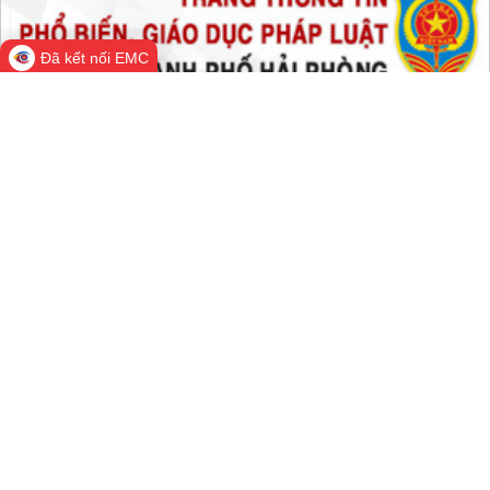
Tất cả:
66,907,829
Đã kết nối EMC