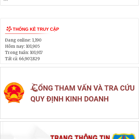
Bảng Giá Đất
Lịch tiếp dân
Thông tin đấu thầu, đấu giá
LIÊN KẾT WEB SITE
THỐNG KÊ TRUY CẬP
Đang online:
1,190
Hôm nay:
101,905
Trong tuần:
101,917