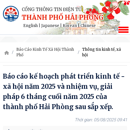
CỔNG THÔNG TIN ĐIỆN TỬ
THÀNH PHỐ HẢI PHÒNG
English
|
Japanese
|
Korean
|
Chinese
Báo Cáo Kinh Tế Xã Hội Thành
Thông tin kinh tế, xã
Phố
hội
Báo cáo kế hoạch phát triển kinh tế -
xã hội năm 2025 và nhiệm vụ, giải
pháp 6 tháng cuối năm 2025 của
thành phố Hải Phòng sau sắp xếp.
05/08/2025 09:41