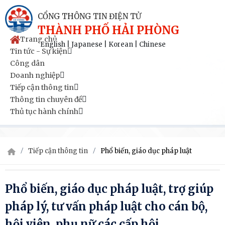
CỔNG THÔNG TIN ĐIỆN TỬ
THÀNH PHỐ HẢI PHÒNG
Trang chủ
English
|
Japanese
|
Korean
|
Chinese
Tin tức - Sự kiện
Công dân
Doanh nghiệp
Tiếp cận thông tin
Thông tin chuyên đề
Thủ tục hành chính
Tiếp cận thông tin
Phổ biến, giáo dục pháp luật
Phổ biến, giáo dục pháp luật, trợ giúp
pháp lý, tư vấn pháp luật cho cán bộ,
hội viên, phụ nữ các cấp hội