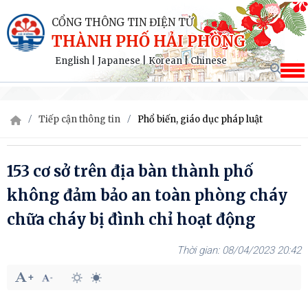
CỔNG THÔNG TIN ĐIỆN TỬ
THÀNH PHỐ HẢI PHÒNG
English
|
Japanese
|
Korean
|
Chinese
Tiếp cận thông tin
Phổ biến, giáo dục pháp luật
153 cơ sở trên địa bàn thành phố
không đảm bảo an toàn phòng cháy
chữa cháy bị đình chỉ hoạt động
08/04/2023 20:42