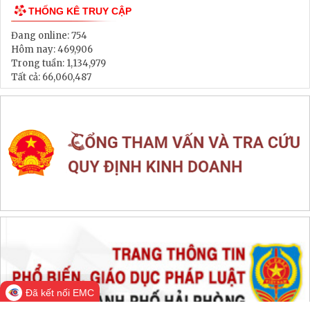
Thông tin đấu thầu, đấu giá
LIÊN KẾT WEB SITE
THỐNG KÊ TRUY CẬP
Đang online:
754
Hôm nay:
469,906
Trong tuần:
1,134,979
Tất cả:
66,060,487
Đã kết nối EMC