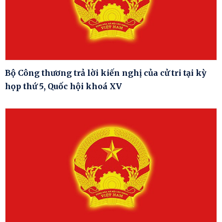
Bộ Công thương trả lời kiến nghị của cử tri tại kỳ
họp thứ 5, Quốc hội khoá XV