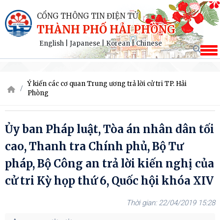
CỔNG THÔNG TIN ĐIỆN TỬ
THÀNH PHỐ HẢI PHÒNG
English
|
Japanese
|
Korean
|
Chinese
Ý kiến các cơ quan Trung ương trả lời cử tri TP. Hải
Phòng
Ủy ban Pháp luật, Tòa án nhân dân tối
cao, Thanh tra Chính phủ, Bộ Tư
pháp, Bộ Công an trả lời kiến nghị của
cử tri Kỳ họp thứ 6, Quốc hội khóa XIV
22/04/2019 15:28