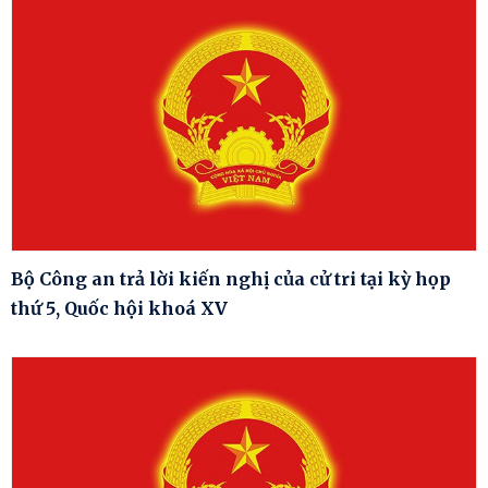
Bộ Công an trả lời kiến nghị của cử tri tại kỳ họp
thứ 5, Quốc hội khoá XV