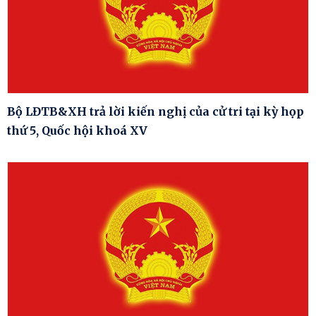
Bộ LĐTB&XH trả lời kiến nghị của cử tri tại kỳ họp
thứ 5, Quốc hội khoá XV