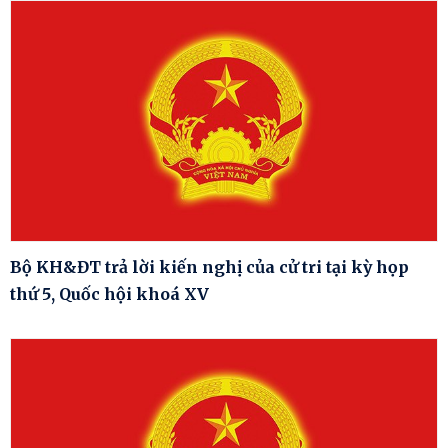
Bộ KH&ĐT trả lời kiến nghị của cử tri tại kỳ họp
thứ 5, Quốc hội khoá XV