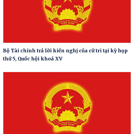
Bộ Tài chính trả lời kiến nghị của cử tri tại kỳ họp
thứ 5, Quốc hội khoá XV