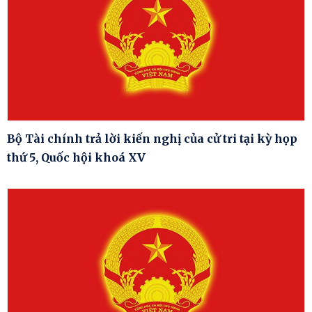
Bộ Tài chính trả lời kiến nghị của cử tri tại kỳ họp
thứ 5, Quốc hội khoá XV