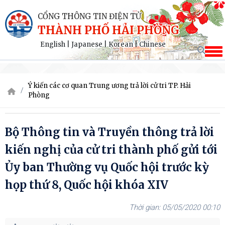
CỔNG THÔNG TIN ĐIỆN TỬ
THÀNH PHỐ HẢI PHÒNG
English
|
Japanese
|
Korean
|
Chinese
Ý kiến các cơ quan Trung ương trả lời cử tri TP. Hải
Phòng
Bộ Thông tin và Truyền thông trả lời
kiến nghị của cử tri thành phố gửi tới
Ủy ban Thường vụ Quốc hội trước kỳ
họp thứ 8, Quốc hội khóa XIV
05/05/2020 00:10