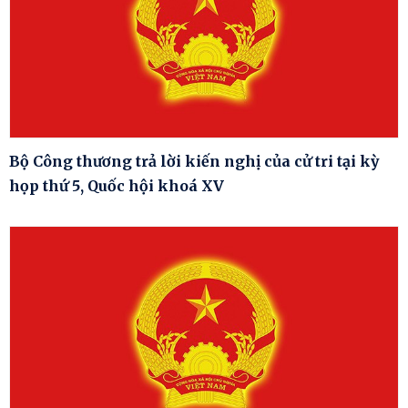
Bộ Công thương trả lời kiến nghị của cử tri tại kỳ
họp thứ 5, Quốc hội khoá XV