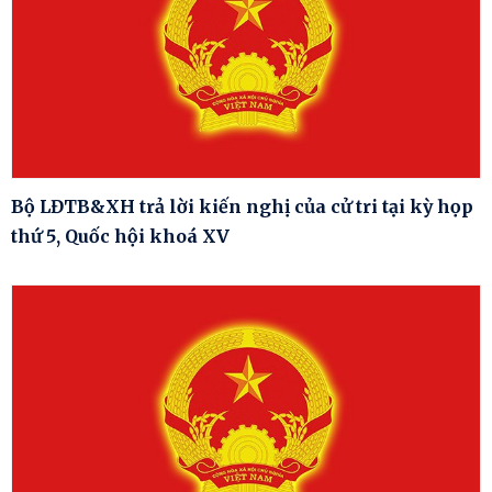
Bộ LĐTB&XH trả lời kiến nghị của cử tri tại kỳ họp
thứ 5, Quốc hội khoá XV