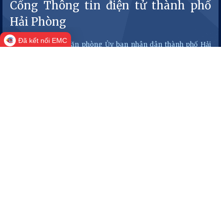
Cổng Thông tin điện tử thành phố
Hải Phòng
Đã kết nối EMC
Cơ quan quản lý: Văn phòng Ủy ban nhân dân thành phố Hải
Phòng
Trưởng Ban biên tập: Chánh Văn phòng
Liên hệ
Tòa B, Trung tâm Chính trị - Hành chính thành phố, phường
Thủy Nguyên, thành phố Hải Phòng
0225.3821.055 -
0225.3747.352
congthongtindientu@haiphong.gov.vn