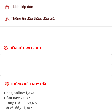
Lịch tiếp dân
Thông tin đấu thầu, đấu giá
LIÊN KẾT WEB SITE
THỐNG KÊ TRUY CẬP
Đang online:
1,232
Hôm nay:
72,172
Trong tuần:
1,775,497
Tất cả:
66,701,002