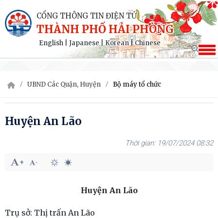
CỔNG THÔNG TIN ĐIỆN TỬ
THÀNH PHỐ HẢI PHÒNG
English
|
Japanese
|
Korean
|
Chinese
UBND Các Quận, Huyện
Bộ máy tổ chức
Huyện An Lão
19/07/2024 08:32
Huyện An Lão
Trụ sở: Thị trấn An Lão