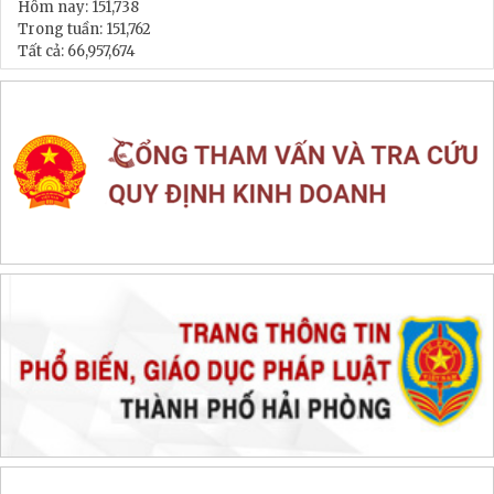
LIÊN KẾT WEB SITE
THỐNG KÊ TRUY CẬP
Đang online:
1,320
Hôm nay:
151,738
Trong tuần:
151,762
Tất cả:
66,957,674