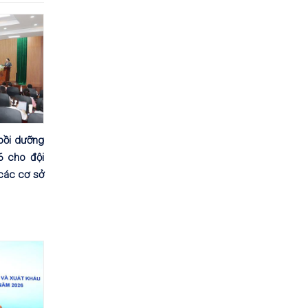
bồi dưỡng
6 cho đội
 các cơ sở