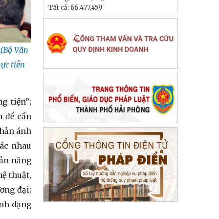
Tất cả:
66,477,459
 (Bộ Văn
ực tiễn
g tiện”;
n đề cần
phản ánh
hác nhau
bản năng
ệ thuật,
ơng đại;
ịnh dạng