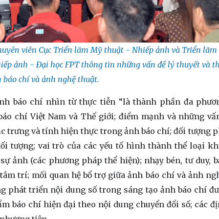
huyên viên Cục Triển lãm Mỹ thuật - Nhiếp ảnh và Triển lãm
iếp ảnh - Đại học FPT thông tin những vấn đề lý thuyết và th
 báo chí và ảnh nghệ thuật.
nh báo chí nhìn từ thực tiễn “là thành phần đa phươn
 báo chí Việt Nam và Thế giới; điểm mạnh và những vấ
ặc trưng và tính hiện thực trong ảnh báo chí; đối tượng 
i tượng; vai trò của các yếu tố hình thành thể loại k
 sự ảnh (các phương pháp thể hiện); nhạy bén, tư duy, 
tâm trí; mối quan hệ bổ trợ giữa ảnh báo chí và ảnh ngh
g phát triển nội dung số trong sáng tạo ảnh báo chí đư
m báo chí hiện đại theo nội dung chuyển đổi số; các đ