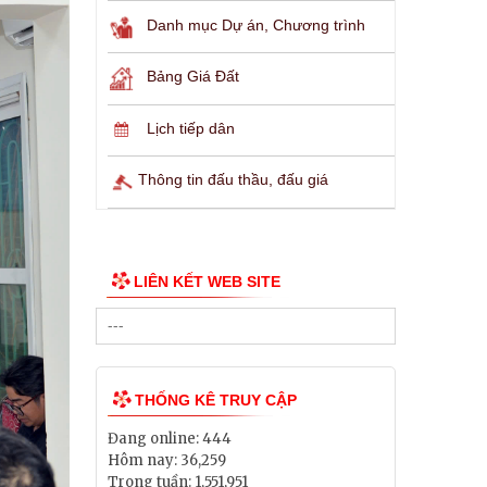
Danh mục Dự án, Chương trình
Bảng Giá Đất
Lịch tiếp dân
Thông tin đấu thầu, đấu giá
LIÊN KẾT WEB SITE
THỐNG KÊ TRUY CẬP
Đang online:
444
Hôm nay:
36,259
Trong tuần:
1,551,951