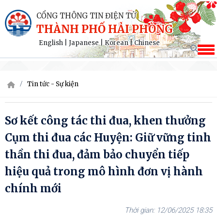
CỔNG THÔNG TIN ĐIỆN TỬ
THÀNH PHỐ HẢI PHÒNG
English
|
Japanese
|
Korean
|
Chinese
Tin tức - Sự kiện
Sơ kết công tác thi đua, khen thưởng
Cụm thi đua các Huyện: Giữ vững tinh
thần thi đua, đảm bảo chuyển tiếp
hiệu quả trong mô hình đơn vị hành
chính mới
12/06/2025 18:35