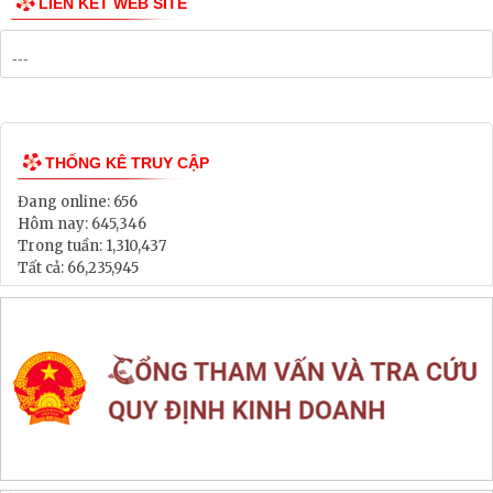
Danh mục Dự án, Chương trình
Bảng Giá Đất
Lịch tiếp dân
Thông tin đấu thầu, đấu giá
LIÊN KẾT WEB SITE
THỐNG KÊ TRUY CẬP