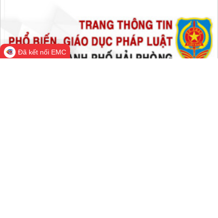
Đang online:
656
Hôm nay:
645,346
Trong tuần:
1,310,437
Tất cả:
66,235,945
Đã kết nối EMC