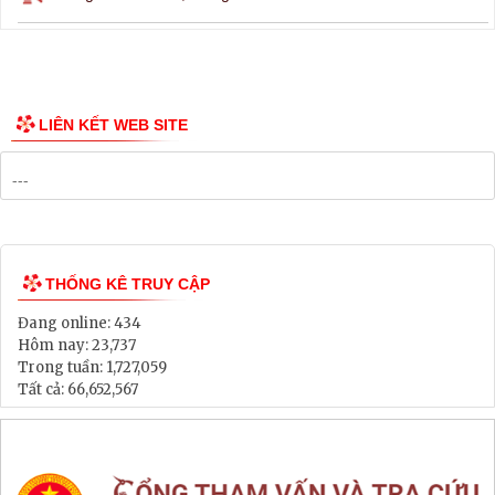
Thông tin các tuyến xe bus
Công bố Quy hoạch
Danh mục Dự án, Chương trình
Bảng Giá Đất
Lịch tiếp dân
Thông tin đấu thầu, đấu giá
LIÊN KẾT WEB SITE