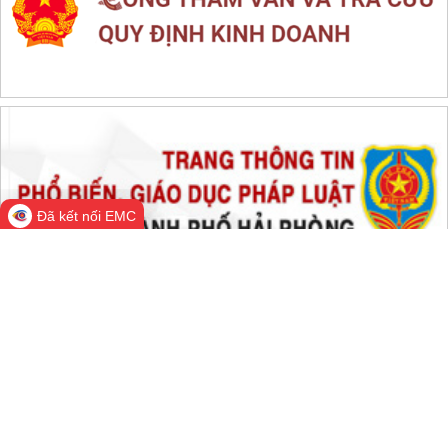
THỐNG KÊ TRUY CẬP
Đang online:
434
Hôm nay:
23,737
Trong tuần:
1,727,059
Tất cả:
66,652,567
Đã kết nối EMC