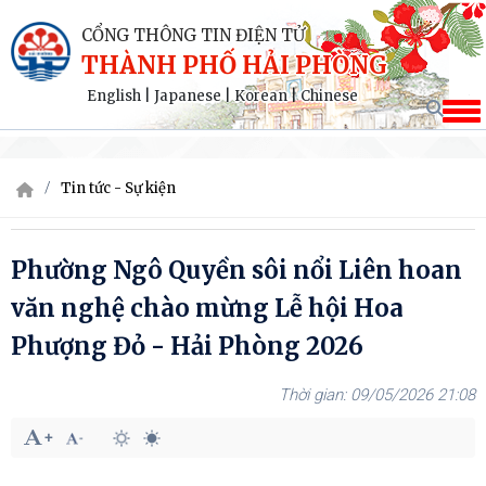
CỔNG THÔNG TIN ĐIỆN TỬ
THÀNH PHỐ HẢI PHÒNG
English
|
Japanese
|
Korean
|
Chinese
Tin tức - Sự kiện
Phường Ngô Quyền sôi nổi Liên hoan
văn nghệ chào mừng Lễ hội Hoa
Phượng Đỏ - Hải Phòng 2026
09/05/2026 21:08