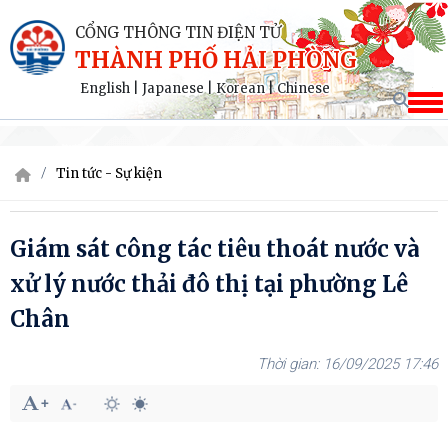
CỔNG THÔNG TIN ĐIỆN TỬ
THÀNH PHỐ HẢI PHÒNG
English
|
Japanese
|
Korean
|
Chinese
Tin tức - Sự kiện
Giám sát công tác tiêu thoát nước và
xử lý nước thải đô thị tại phường Lê
Chân
16/09/2025 17:46