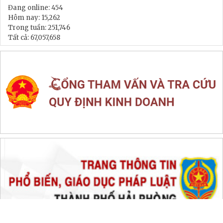
LIÊN KẾT WEB SITE
THỐNG KÊ TRUY CẬP
Đang online:
454
Hôm nay:
15,262
Trong tuần:
251,746
Tất cả:
67,057,658