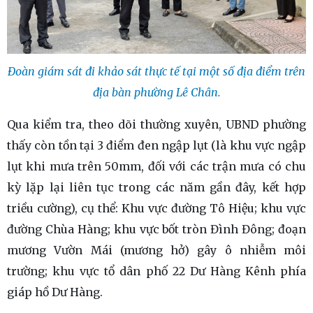
Đoàn giám sát đi khảo sát thực tế tại một số địa điểm trên
địa bàn phường Lê Chân.
Qua kiểm tra, theo dõi thường xuyên, UBND phường
thấy còn tồn tại 3 điểm đen ngập lụt (là khu vực ngập
lụt khi mưa trên 50mm, đối với các trận mưa có chu
kỳ lặp lại liên tục trong các năm gần đây, kết hợp
triều cường), cụ thể: Khu vực đường Tô Hiệu; khu vực
đường Chùa Hàng; khu vực bốt tròn Đình Đông; đoạn
mương Vườn Mái (mương hở) gây ô nhiễm môi
trường; khu vực tổ dân phố 22 Dư Hàng Kênh phía
giáp hồ Dư Hàng.