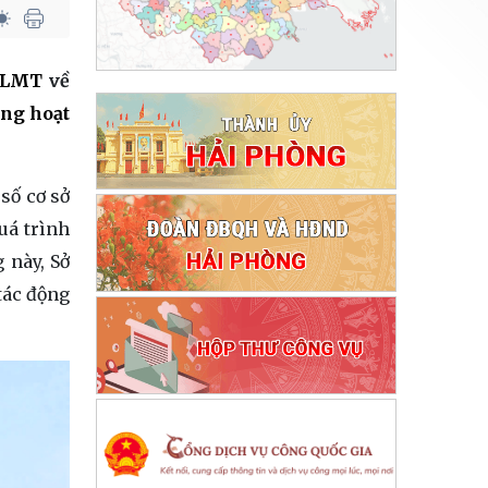
QLMT
về
ong hoạt
số cơ sở
uá trình
 này, Sở
tác động