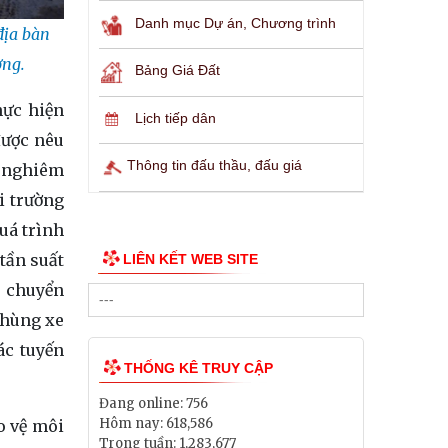
Danh mục Dự án, Chương trình
địa bàn
ờng.
Bảng Giá Đất
hực hiện
Lịch tiếp dân
được nêu
Thông tin đấu thầu, đấu giá
n nghiêm
i trường
uá trình
tần suất
LIÊN KẾT WEB SITE
n chuyển
thùng xe
ác tuyến
THỐNG KÊ TRUY CẬP
Đang online:
756
Hôm nay:
618,586
o vệ môi
Trong tuần:
1,283,677