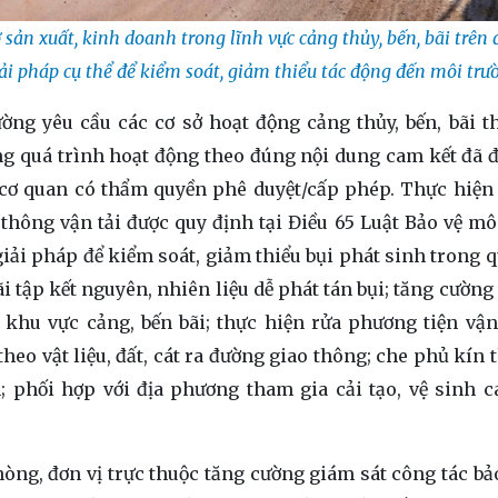
sản xuất, kinh doanh trong lĩnh vực cảng thủy, bến, bãi trên 
i pháp cụ thể để kiểm soát, giảm thiểu tác động đến môi trư
ờng yêu cầu các cơ sở hoạt động cảng thủy, bến, bãi t
ng quá trình hoạt động theo đúng nội dung cam kết đã 
c cơ quan có thẩm quyền phê duyệt/cấp phép. Thực hiệ
thông vận tải được quy định tại Điều 65 Luật Bảo vệ mô
iải pháp để kiểm soát, giảm thiểu bụi phát sinh trong q
 tập kết nguyên, nhiên liệu dễ phát tán bụi; tăng cường 
 khu vực cảng, bến bãi; thực hiện rửa phương tiện vậ
eo vật liệu, đất, cát ra đường giao thông; che phủ kín 
; phối hợp với địa phương tham gia cải tạo, vệ sinh c
òng, đơn vị trực thuộc tăng cường giám sát công tác bả