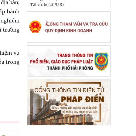
 địa bàn;
Tất cả:
66,209,185
hấp hành
ý nghiêm
i trường
nhiệm vụ
óa trong