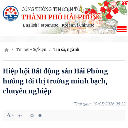
CỔNG THÔNG TIN ĐIỆN TỬ
THÀNH PHỐ HẢI PHÒNG
English
|
Japanese
|
Korean
|
Chinese
Tin tức - Sự kiện
Tin sở, ngành
Hiệp hội Bất động sản Hải Phòng
hướng tới thị trường minh bạch,
chuyên nghiệp
10/05/2026 08:22