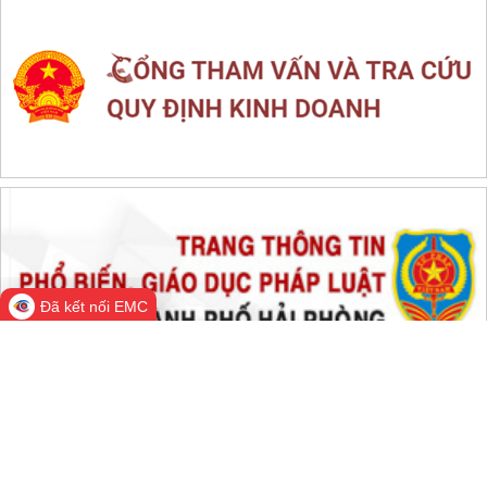
LIÊN KẾT WEB SITE
THỐNG KÊ TRUY CẬP
Đang online:
1,078
Hôm nay:
598,735
Trong tuần:
1,263,820
Tất cả:
66,189,328
Đã kết nối EMC