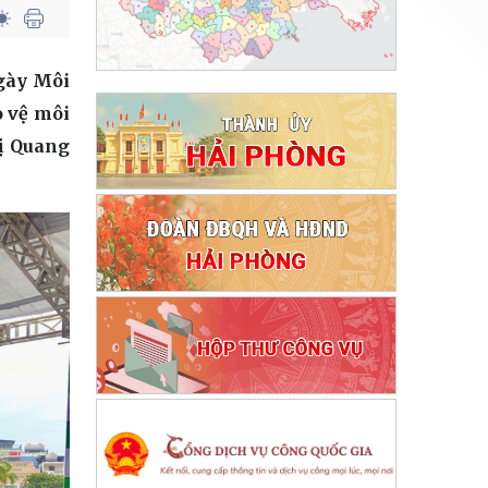
Ngày Môi
o vệ môi
hị Quang