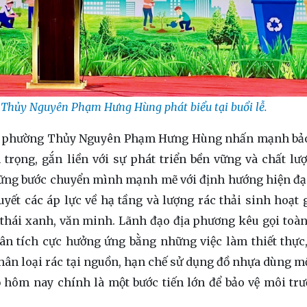
 Thủy Nguyên Phạm Hưng Hùng phát biểu tại buổi lễ.
ng ủy phường Thủy Nguyên Phạm Hưng Hùng nhấn mạnh bả
 trọng, gắn liền với sự phát triển bền vững và chất lư
hững bước chuyển mình mạnh mẽ với định hướng hiện đạ
ết các áp lực về hạ tầng và lượng rác thải sinh hoạt g
 thái xanh, văn minh. Lãnh đạo địa phương kêu gọi toàn
dân tích cực hưởng ứng bằng những việc làm thiết thực
hân loại rác tại nguồn, hạn chế sử dụng đồ nhựa dùng mộ
 hôm nay chính là một bước tiến lớn để bảo vệ môi tr