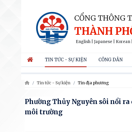
CỔNG THÔNG T
THÀNH PH
English
|
Japanese
|
Korean
TIN TỨC - SỰ KIỆN
CÔNG DÂN
Tin tức - Sự kiện
Tin địa phương
Phường Thủy Nguyên sôi nổi ra 
môi trường