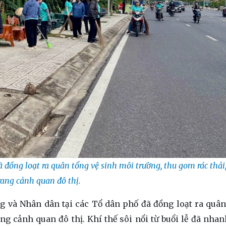
ã đồng loạt ra quân tổng vệ sinh môi trường, thu gom rác thải
rang cảnh quan đô thị.
ng và Nhân dân tại các Tổ dân phố đã đồng loạt ra quân
ng cảnh quan đô thị. Khí thế sôi nổi từ buổi lễ đã nha