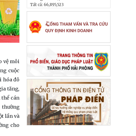
Tất cả:
66,895,523
o vệ môi
ợng cuộc
i hóa đô
ia tăng,
 thể cán
, thường
t lần và
ường cho