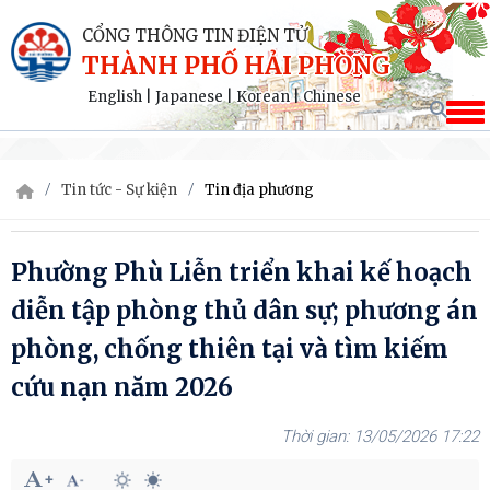
CỔNG THÔNG TIN ĐIỆN TỬ
THÀNH PHỐ HẢI PHÒNG
English
|
Japanese
|
Korean
|
Chinese
Tin tức - Sự kiện
Tin địa phương
Phường Phù Liễn triển khai kế hoạch
diễn tập phòng thủ dân sự; phương án
phòng, chống thiên tại và tìm kiếm
cứu nạn năm 2026
13/05/2026 17:22