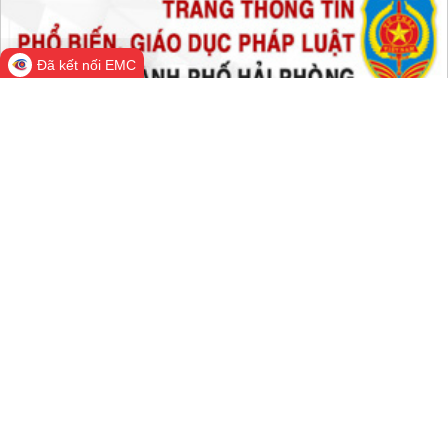
Trong tuần:
1,848,874
Tất cả:
66,774,382
Đã kết nối EMC