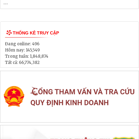
Bảng Giá Đất
Lịch tiếp dân
Thông tin đấu thầu, đấu giá
LIÊN KẾT WEB SITE
THỐNG KÊ TRUY CẬP
Đang online:
496
Hôm nay:
145,549