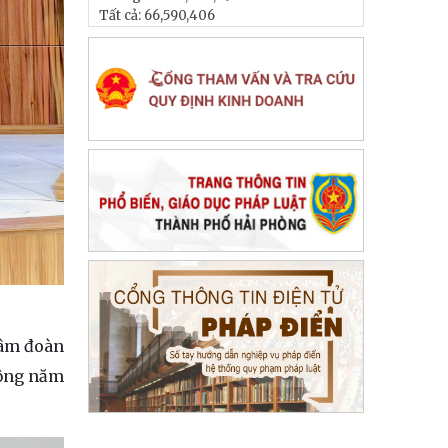
Tất cả:
66,590,406
 tâm đoàn
động năm