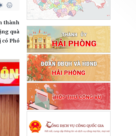
nh thành
tặng quà
ị có Phó