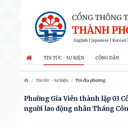
CỔNG THÔNG T
THÀNH PH
English
|
Japanese
|
Korean
TIN TỨC - SỰ KIỆN
CÔNG DÂN
Tin tức - Sự kiện
Tin địa phương
Phường Gia Viên thành lập 03 Cô
người lao động nhân Tháng Cô