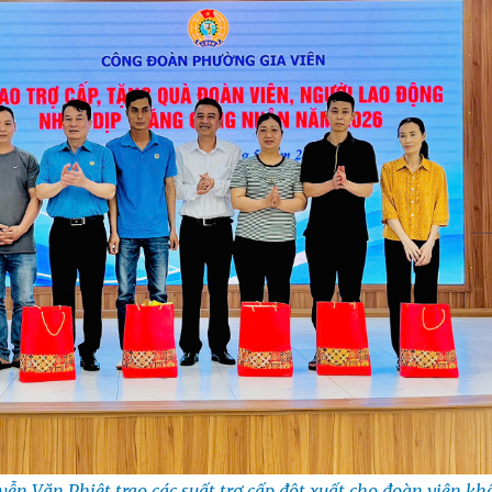
ễn Văn Phiệt trao các suất trợ cấp đột xuất cho đoàn viên k