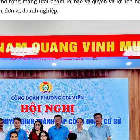
 rộng mạng lưới chăm lo, bảo vệ quyền và lợi ích h
, đơn vị, doanh nghiệp.