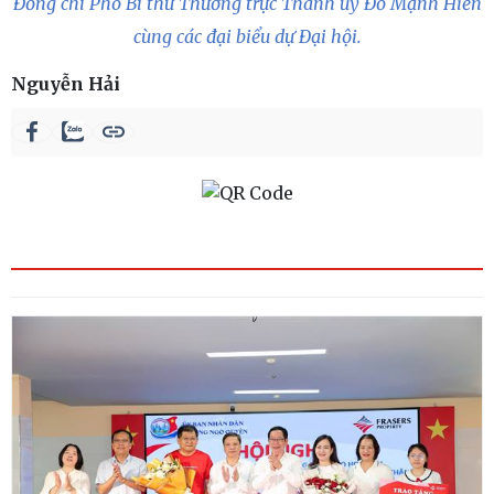
Đồng chí Phó Bí thư Thường trực Thành ủy Đỗ Mạnh Hiến
cùng các đại biểu dự Đại hội.
Nguyễn Hải