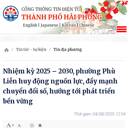
CỔNG THÔNG TIN ĐIỆN TỬ
THÀNH PHỐ HẢI PHÒNG
English
|
Japanese
|
Korean
|
Chinese
Tin tức - Sự kiện
Tin địa phương
Nhiệm kỳ 2025 – 2030, phường Phù
Liễn huy động nguồn lực, đẩy mạnh
chuyển đổi số, hướng tới phát triển
bền vững
04/08/2025 12:54