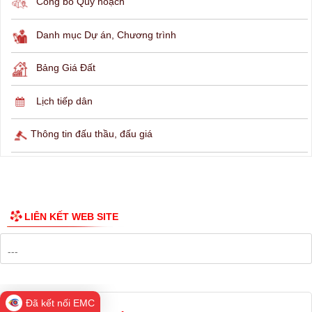
THÔNG TIN TRA CỨU
Hỏi đáp
Lịch ngừng cấp điện
Lịch tàu phà
Thông tin các tuyến xe bus
Công bố Quy hoạch
Danh mục Dự án, Chương trình
Bảng Giá Đất
Lịch tiếp dân
Đã kết nối EMC