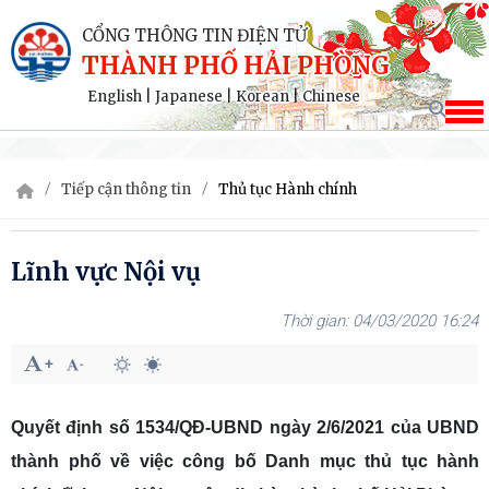
CỔNG THÔNG TIN ĐIỆN TỬ
THÀNH PHỐ HẢI PHÒNG
English
|
Japanese
|
Korean
|
Chinese
Tiếp cận thông tin
Thủ tục Hành chính
Lĩnh vực Nội vụ
04/03/2020 16:24
Quyết định số 1534/QĐ-UBND ngày 2/6/2021 của UBND
thành phố về việc công bố Danh mục thủ tục hành