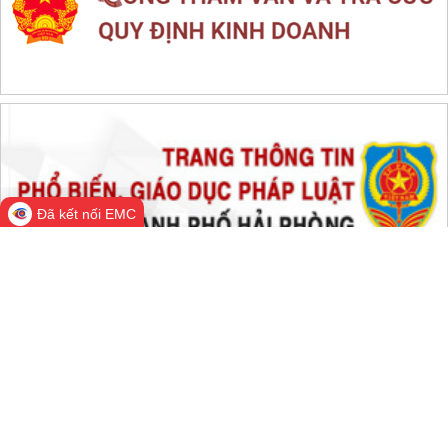
THỐNG KÊ TRUY CẬP
Đang online:
574
Hôm nay:
175,327
Trong tuần:
1,492,673
Tất cả:
66,418,193
Đã kết nối EMC