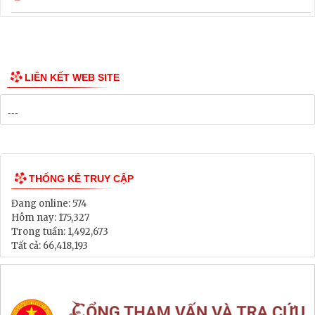
Thông tin các tuyến xe bus
Công bố Quy hoạch
Danh mục Dự án, Chương trình
Bảng Giá Đất
Lịch tiếp dân
Thông tin đấu thầu, đấu giá
LIÊN KẾT WEB SITE