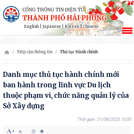
CỔNG THÔNG TIN ĐIỆN TỬ
THÀNH PHỐ HẢI PHÒNG
English
|
Japanese
|
Korean
|
Chinese
Tiếp cận thông tin
Thủ tục Hành chính
Danh mục thủ tục hành chính mới
ban hành trong lĩnh vực Du lịch
thuộc phạm vi, chức năng quản lý của
Sở Xây dựng
21/08/2025 10:00