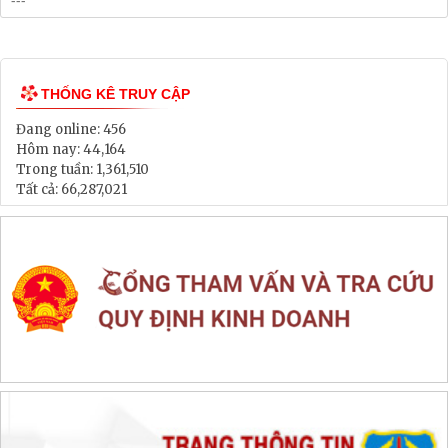
Bảng Giá Đất
Lịch tiếp dân
Thông tin đấu thầu, đấu giá
LIÊN KẾT WEB SITE
THỐNG KÊ TRUY CẬP
Đang online:
456
Hôm nay:
44,164
Trong tuần:
1,361,510