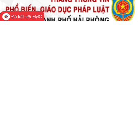
Tất cả:
66,287,021
Đã kết nối EMC