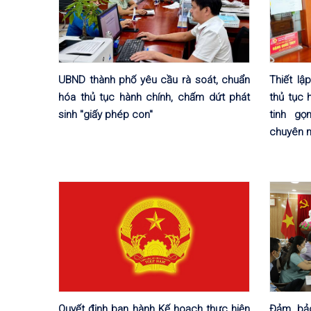
UBND thành phố yêu cầu rà soát, chuẩn
Thiết lậ
hóa thủ tục hành chính, chấm dứt phát
thủ tục 
sinh "giấy phép con"
tinh g
chuyên 
Quyết định ban hành Kế hoạch thực hiện
Đảm bảo