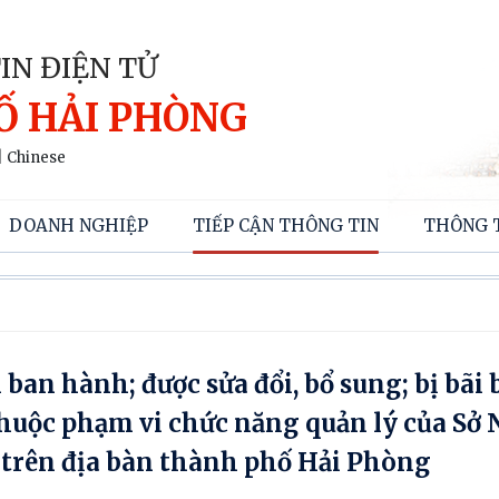
IN ĐIỆN TỬ
Ố HẢI PHÒNG
|
Chinese
DOANH NGHIỆP
TIẾP CẬN THÔNG TIN
THÔNG 
an hành; được sửa đổi, bổ sung; bị bãi 
thuộc phạm vi chức năng quản lý của Sở
 trên địa bàn thành phố Hải Phòng