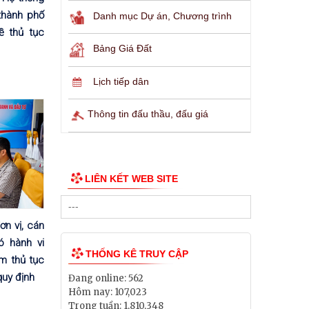
 thành phố
Danh mục Dự án, Chương trình
ề thủ tục
Bảng Giá Đất
Lịch tiếp dân
Thông tin đấu thầu, đấu giá
LIÊN KẾT WEB SITE
ơn vị, cán
ó hành vi
THỐNG KÊ TRUY CẬP
m thủ tục
quy định
Đang online:
562
Hôm nay:
107,023
Trong tuần:
1,810,348