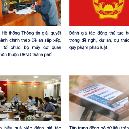
p Hệ thống Thông tin giải quyết
Đánh giá tác động thủ tục h
hành chính theo Đề án sắp xếp,
trong đề nghị, dự án, dự thả
ọn tổ chức bộ máy cơ quan
quy phạm pháp luật
môn thuộc UBND thành phố
 hiệu quả việc đánh giá tác
Tập trung đồng bộ dữ liệu trê