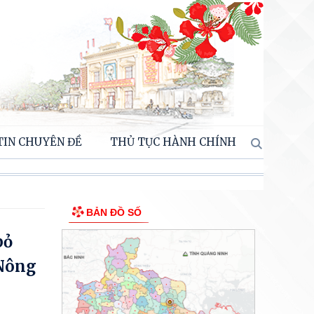
TIN CHUYÊN ĐỀ
THỦ TỤC HÀNH CHÍNH
BẢN ĐỒ SỐ
bỏ
 Nông