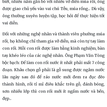
biết, nhiều năm gắn bó với nhiều vở diễn múa rối, ông
được giao chủ yếu vào vai chú Tễu, múa rồng... Dù vậy,
ông thường xuyên luyện tập, học hỏi để thực hiện tốt
vai diễn.
Đối với những nghệ nhân và thành viên phường múa
rối, họ không chỉ tham gia vở diễn, mà còn tự tay làm
con rối. Mỗi con rối được làm bằng kinh nghiệm, bàn
tay khéo léo của các nghệ nhân. Ông Phạm Văn Tòng
bộc bạch: Để làm con rối nước ít nhất phải mất 7 công
đoạn. Khâu chọn gỗ phải là gỗ sung được ngâm nước
lâu ngày sau đó để ráo nước mới đem ra đục đẽo
thành hình, rồi tỉ mỉ điêu khắc trên gỗ, đánh bóng,
sơn nhiều lớp thì con rối mới ít ngấm nước và bền,
đẹp...