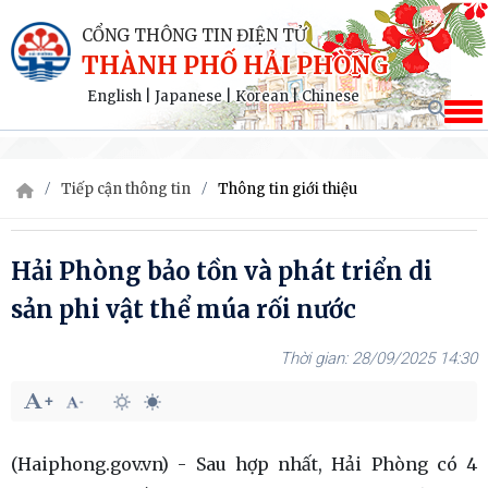
CỔNG THÔNG TIN ĐIỆN TỬ
THÀNH PHỐ HẢI PHÒNG
English
|
Japanese
|
Korean
|
Chinese
Tiếp cận thông tin
Thông tin giới thiệu
Hải Phòng bảo tồn và phát triển di
sản phi vật thể múa rối nước
28/09/2025 14:30
(Haiphong.gov.vn) - Sau hợp nhất, Hải Phòng có 4