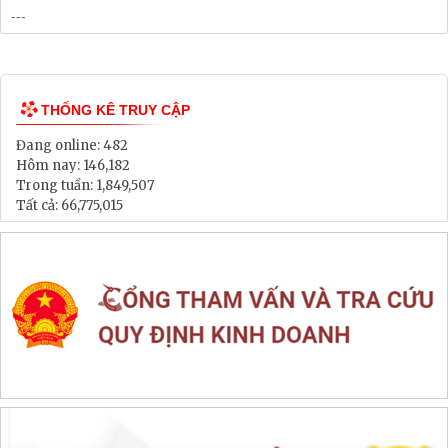
THỐNG KÊ TRUY CẬP
Đang online:
482
Hôm nay:
146,182
Trong tuần:
1,849,507
Tất cả:
66,775,015