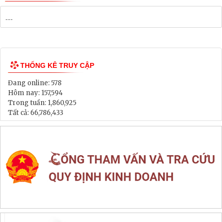
THỐNG KÊ TRUY CẬP
Đang online:
578
Hôm nay:
157,594
Trong tuần:
1,860,925
Tất cả:
66,786,433