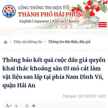
CỔNG THÔNG TIN ĐIỆN TỬ
THÀNH PHỐ HẢI PHÒNG
English
|
Japanese
|
Korean
|
Chinese
Tiếp cận thông tin
Thông tin đấu thầu, đấu giá
Thông báo kết quả cuộc đấu giá quyền
khai thác khoáng sản 03 mỏ cát làm
vật liệu san lấp tại phía Nam Đình Vũ,
quận Hải An
28/12/2022 14:03