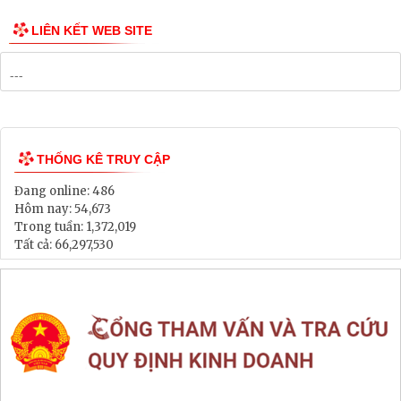
Danh mục Dự án, Chương trình
Bảng Giá Đất
Lịch tiếp dân
Thông tin đấu thầu, đấu giá
LIÊN KẾT WEB SITE