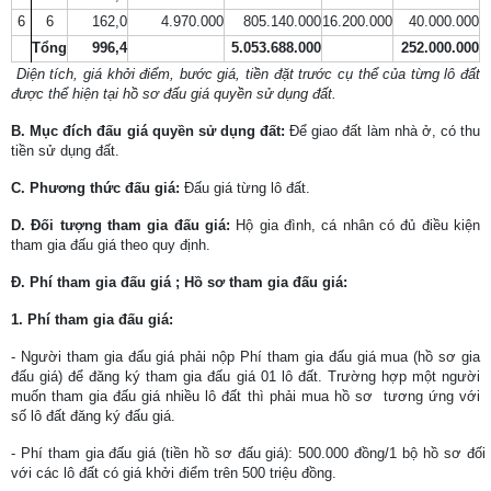
6
6
162,0
4.970.000
805.140.000
16.200.000
40.000.000
Tổng
996,4
5.053.688.000
252.000.000
Diện tích, giá khởi điểm, bước giá, tiền đặt trước cụ thể của từng lô đất
được thể hiện tại hồ sơ đấu giá quyền sử dụng đất.
B. Mục đích đấu giá quyền sử dụng đất:
Để giao đất làm nhà ở, có thu
tiền sử dụng đất.
C. Phương thức đấu giá:
Đấu giá từng lô đất.
D. Đối tượng tham gia đấu giá:
Hộ gia đình, cá nhân có đủ điều kiện
tham gia đấu giá theo quy định.
Đ
. Phí tham gia đấu giá ; Hồ sơ tham gia đấu giá:
1. Phí tham gia đấu giá:
- Người tham gia đấu giá phải nộp Phí tham gia đấu giá
mua (hồ sơ gia
đấu giá) để đăng ký tham gia đấu giá 01 lô đất. Trường hợp một người
muốn tham gia đấu giá nhiều lô đất thì phải mua hồ sơ
tương ứng với
số lô đất đăng ký đấu giá.
- Phí tham gia đấu giá (tiền hồ sơ đấu giá):
500.000 đồng/1 bộ hồ sơ đối
với các lô đất có giá khởi điểm trên 500 triệu đồng.