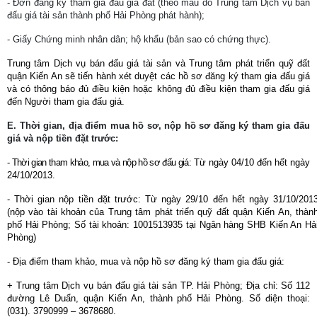
- Đơn đăng ký tham gia đấu giá đất (theo mẫu do Trung tâm Dịch vụ bán
đấu giá tài sản thành phố Hải Phòng phát hành);
- Giấy Chứng minh nhân dân; hộ khẩu (bản sao có chứng thực).
Trung tâm Dịch vụ bán đấu giá tài sản và Trung tâm phát triển quỹ đất
quận Kiến An sẽ tiến hành xét duyệt các hồ sơ đăng ký tham gia đấu giá
và có thông báo đủ điều kiện hoặc không đủ điều kiện tham gia đấu giá
đến Người tham gia đấu giá.
E. Thời gian, địa điểm mua hồ sơ, nộp hồ sơ đăng ký tham gia đấu
giá và nộp tiền đặt trước:
- Thời gian tham khảo, mua và nộp hồ sơ đấu giá:
Từ ngày 04/10 đến hết ngày
24/10/2013.
- Thời gian nộp tiền đặt trước: Từ ngày 29/10 đến hết ngày 31/10/201
(nộp vào tài khoản của Trung tâm phát triển quỹ đất quận Kiến An, thàn
phố Hải Phòng; Số tài khoản: 1001513935 tại Ngân hàng SHB Kiến An Hả
Phòng)
- Địa điểm tham khảo, mua và nộp hồ sơ đăng ký tham gia đấu giá:
+ Trung tâm Dịch vụ bán đấu giá tài sản TP. Hải Phòng; Địa chỉ: Số 112
đường Lê Duẩn, quận Kiến An, thành phố Hải Phòng. Số điện thoại:
(031). 3790999 – 3678680.