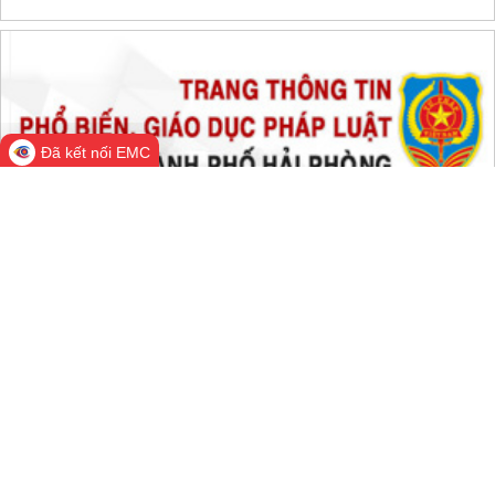
THỐNG KÊ TRUY CẬP
Đang online:
486
Hôm nay:
54,673
Trong tuần:
1,372,019
Tất cả:
66,297,530
Đã kết nối EMC