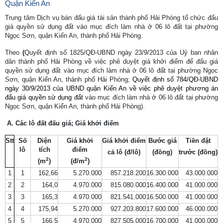
Quận Kiến An
Trung tâm Dịch vụ bán đấu giá tài sản thành phố Hải Phòng tổ chức đấu
giá quyền sử dụng đất vào mục đích làm nhà ở 06 lô đất tại phường
Ngọc Sơn, quận Kiến An, thành phố Hải Phòng.
Theo
(
Quyết định số 1825/QĐ-UBND ngày 23/9/2013 của Uỷ ban nhân
dân thành phố Hải Phòng về việc phê duyệt giá khởi điểm để đấu giá
quyền sử dụng đất vào mục đích làm nhà ở 06 lô đất tại phường Ngọc
Sơn, quận Kiến An, thành phố Hải Phòng
;
Quyết định số 784/QĐ-UBND
ngày 30/9/2013 của UBND quận Kiến An về việc phê duyệt phương án
đấu giá quyền sử dụng đất
vào mục đích làm nhà ở 06 lô đất tại phường
Ngọc Sơn, quận Kiến An, thành phố Hải Phòng).
A. Các lô đất đấu giá; Giá khởi điểm
Stt
Số
Diện
Giá khởi
Giá khởi điểm
Bước giá
Tiền đặt
lô
tích
điểm
cả lô (đ/lô)
(đồng)
trước (đồng)
2
2
(m
)
(đ/m
)
1
1
162,66
5.270.000
857.218.200
16.300.000
43.000.000
2
2
164,0
4.970.000
815.080.000
16.400.000
41.000.000
3
3
165,3
4.970.000
821.541.000
16.500.000
41.000.000
4
4
175,94
5.270.000
927.203.800
17.600.000
46.000.000
5
5
166,5
4.970.000
827.505.000
16.700.000
41.000.000