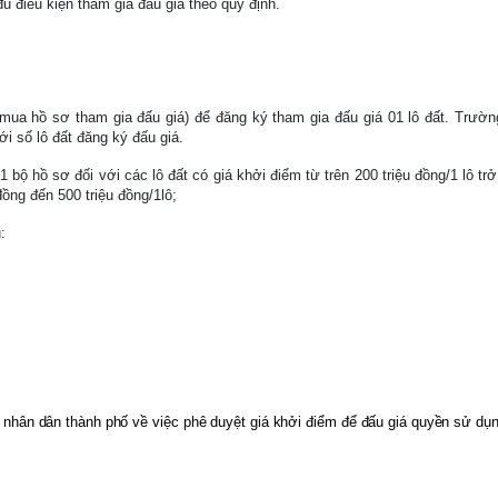
ủ điều kiện tham gia đấu giá theo quy định.
(mua hồ sơ tham gia đấu giá) để đăng ký tham gia đấu giá 01 lô đất. Trư
i số lô đất đăng ký đấu giá.
/1 bộ hồ sơ đối với các lô đất có giá khởi điểm từ trên 200 triệu đồng/1 lô t
đồng đến 500 triệu đồng/1lô;
:
nhân dân thành phố về việc phê duyệt giá khởi điểm để đấu giá quyền sử dụ