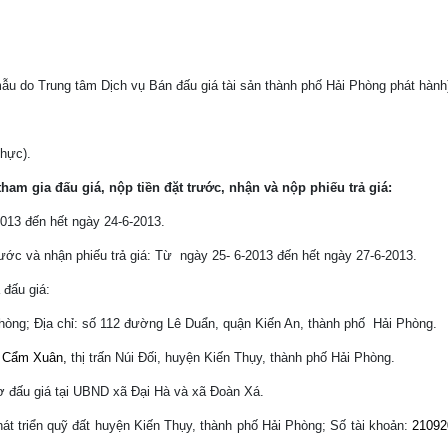
ẫu do Trung tâm Dịch vụ Bán đấu giá tài sản thành phố Hải Phòng phát hành
thực).
ham gia đấu giá, nộp tiền đặt trước, nhận và nộp phiếu trả giá:
2013 đến hết ngày 24-6-2013.
rước và nhận phiếu trả giá: Từ
ngày 25- 6-2013 đến hết ngày 27-6-2013.
 đấu giá:
Phòng; Địa chỉ: số 112 đường Lê Duẩn, quận Kiến An, thành phố
Hải Phòng.
:
Cẩm Xuân,
thị trấn Núi Đối, huyện Kiến Thụy, thành phố Hải Phòng.
ơ đấu giá tại UBND xã Đại Hà và xã Đoàn Xá.
át triển quỹ đất huyện Kiến Thụy, thành phố Hải Phòng; Số tài khoản:
21092