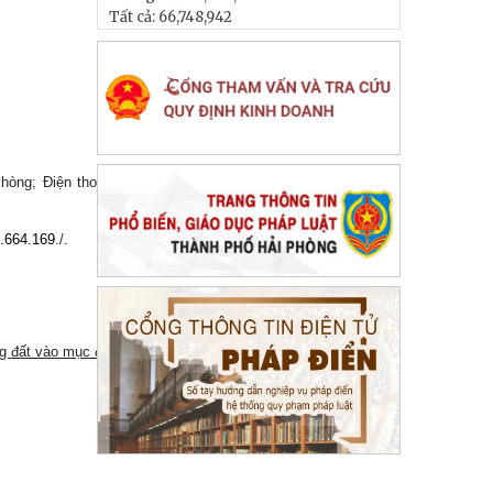
Tất cả:
66,748,942
òng; Điện thoại: (031)
3.664.169
./.
g đất vào mục đích làm