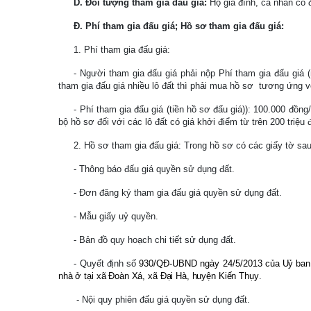
D. Đối tượng tham gia đấu giá:
Hộ gia đình, cá nhân có đ
Đ. Phí tham gia đấu giá; Hồ sơ tham gia đấu giá:
1. Phí tham gia đấu giá:
- Người tham gia đấu giá phải nộp Phí tham gia đấu giá
tham gia đấu giá nhiều lô đất thì phải mua hồ sơ
tương ứng vớ
- Phí tham gia đấu giá (tiền hồ sơ đấu giá)): 100.000 đồng
bộ hồ sơ đối với các lô đất có giá khởi điểm từ trên 200 triệu 
2. Hồ sơ tham gia đấu giá:
Trong
hồ sơ có các giấy tờ sau
- Thông báo đấu giá quyền sử dụng đất.
- Đơn đăng ký tham gia đấu giá quyền sử dụng đất.
- Mẫu giấy uỷ quyền.
- Bản đồ quy hoạch chi tiết sử dụng đất.
- Quyết định số
930/QĐ-UBND ngày 24/5/2013
của Uỷ ban 
nhà ở
tại xã Đoàn Xá, xã Đại Hà
, huyện Kiến Thụy
.
- Nội quy phiên đấu giá quyền sử dụng đất.