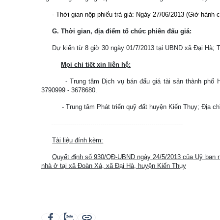
- Thời gian nộp phiếu trả giá: Ngày 27/06/2013 (Giờ hành c
G. Thời gian, địa điểm tổ chức phiên đấu giá:
Dự kiến từ 8 giờ 30 ngày 01/7/2013 tại UBND xã Đại Hà; 
Mọi chi tiết xin liên hệ:
- Trung tâm Dịch vụ bán đấu giá tài sản thành phố 
3790999 - 3678680.
- Trung tâm Phát triển quỹ đất huyện Kiến Thụy; Địa ch
-------------------------------------------------------------------
Tài liệu đính kèm:
Quyết định số 930/QĐ-UBND ngày 24/5/2013 của Uỷ ban nh
nhà ở tại xã Đoàn Xá, xã Đại Hà, huyện Kiến Thụy