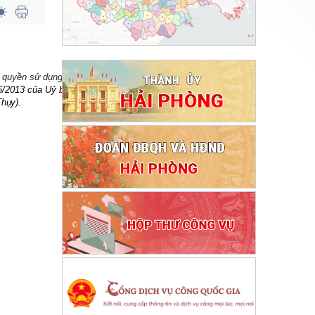
á quyền sử dụng đất các
5/2013
của Uỷ ban nhân
Thụy).