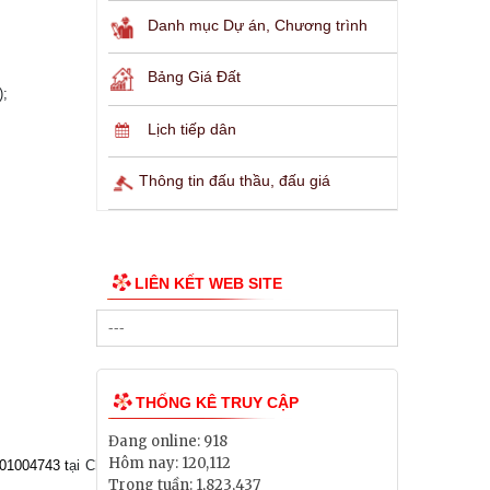
Danh mục Dự án, Chương trình
Bảng Giá Đất
);
Lịch tiếp dân
Thông tin đấu thầu, đấu giá
LIÊN KẾT WEB SITE
THỐNG KÊ TRUY CẬP
Đang online:
918
Hôm nay:
120,112
01004743
t
ại Chi nhánh
Trong tuần:
1,823,437