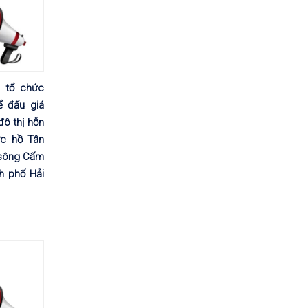
 tổ chức
ể đấu giá
ô thị hỗn
ực hồ Tân
 sông Cấm
h phố Hải