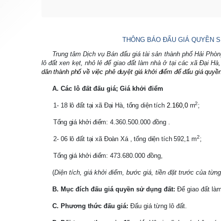
THÔNG BÁO ĐẤU GIÁ QUYỀN SỬ
Trung tâm Dịch vụ Bán đấu giá tài sản thành phố Hải Phòn
lô đất xen kẹt, nhỏ lẻ để giao đất làm nhà ở tại các xã Đại 
dân thành phố về việc phê duyệt giá khởi điểm để đấu giá quy
A. Các lô đất đấu giá; Giá khởi điểm
2
1-
18 lô đất tại xã Đại Hà, tổng diện tích
2.160,0
m
;
Tổng giá khởi điểm:
4.360.500.000 đồng .
2
2-
06 lô đất tại xã Đoàn Xá , tổng diện tích
592,1
m
;
Tổng giá khởi điểm:
473.680.000 đồng,
(
Diện tích, giá khởi điểm, bước giá, tiền đặt trước của từn
B. Mục đích đấu giá quyền sử dụng đất:
Để giao đất làm
C. Phương thức đấu giá:
Đấu giá từng lô đất.