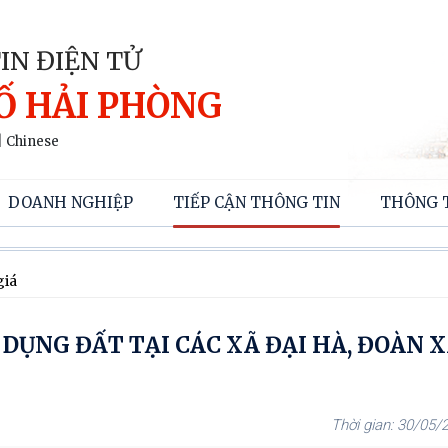
IN ĐIỆN TỬ
Ố HẢI PHÒNG
|
Chinese
DOANH NGHIỆP
TIẾP CẬN THÔNG TIN
THÔNG 
giá
DỤNG ĐẤT TẠI CÁC XÃ ĐẠI HÀ, ĐOÀN X
30/05/2