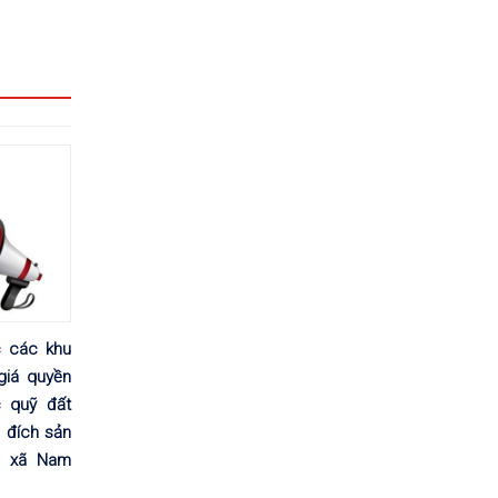
 các khu
 giá quyền
 quỹ đất
đích sản
 xã Nam