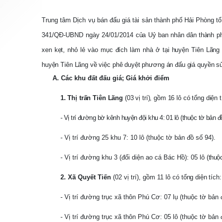
Trung tâm Dịch vụ bán đấu giá tài sản thành phố Hải Phòng tổ
341/QĐ-UBND ngày 24/01/2014
của Uỷ ban nhân dân thành ph
xen kẹt, nhỏ lẻ vào mục đích làm nhà ở tại huyện Tiên Lãn
huyện Tiên Lãng về việc phê duyệt phương án đấu giá quyền s
A. Các khu đất đấu giá; Giá khởi điểm
1. Thị trấn Tiên Lãng
(03 vị trí), gồm 16 lô có tổng diện 
- Vị trí đường bờ kênh huyện đội khu 4: 01 lô (thuộc tờ bản đ
- Vị trí đường 25 khu 7: 10 lô (thuộc tờ bản đồ số 94).
- Vị trí đường khu 3 (đối diện ao cá Bác Hồ): 05 lô (
thuộ
2. Xã Quyết Tiến
(02 vị trí), gồm 11 lô có
tổng diện tích
- Vị trí đường trục xã thôn Phú Cơ: 07 lụ (thuộc tờ bản
- Vị trí đường trục xã thôn Phú Cơ: 05 lô (thuộc tờ bản