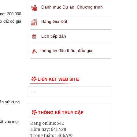
Danh mục Dự án, Chương trình
ống
;
200.000
ô đất có giá
Bảng Giá Đất
Lịch tiếp dân
Thông tin đấu thầu, đấu giá
LIÊN KẾT WEB SITE
yền sử dụng
THỐNG KÊ TRUY CẬP
đất vào mục
Đang online:
542
Hôm nay:
641,488
Trong tuần:
1,306,579