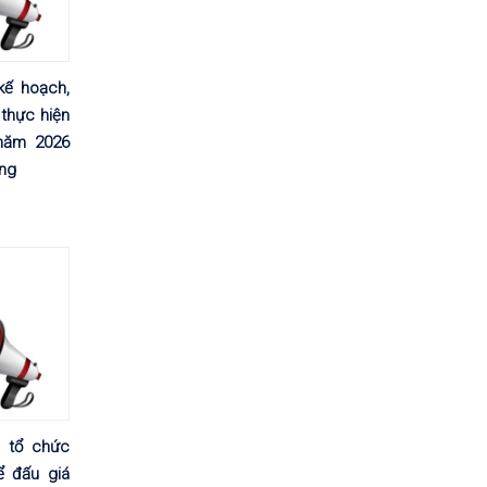
kế hoạch,
thực hiện
năm 2026
ơng
 tổ chức
ể đấu giá