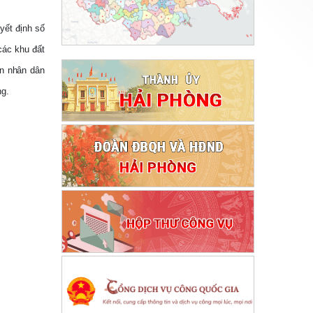
yết định số
các khu đất
an nhân dân
ng
.