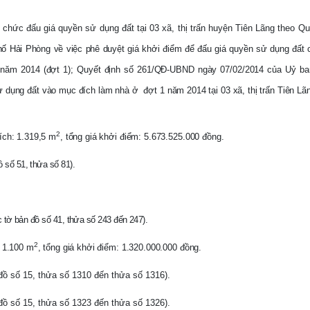
 chức đấu giá quyền sử dụng đất tại 03 xã, thị trấn huyện Tiên Lãng theo Qu
ố Hải Phòng về việc phê duyệt giá khởi điểm để đấu giá quyền sử dụng đất 
g năm 2014 (đợt 1); Quyết định số 261/QĐ-UBND ngày 07/02/2014 của Uỷ b
ử dụng đất vào mục đích làm nhà ở
đợt 1 năm 2014 tại 03 xã, thị trấn Tiên Lã
2
tích: 1.319,5 m
, tổng giá khởi điểm: 5.673.525.000 đồng.
ồ số 51, thửa số 81).
c tờ bản đồ số 41, thửa số 243 đến 247).
2
: 1.100 m
, tổng giá khởi điểm: 1.320.000.000 đồng.
 đồ số 15, thửa số 1310 đến thửa số 1316).
 đồ số 15, thửa số 1323 đến thửa số 1326).