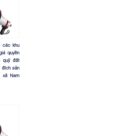
 các khu
 giá quyền
 quỹ đất
đích sản
 xã Nam