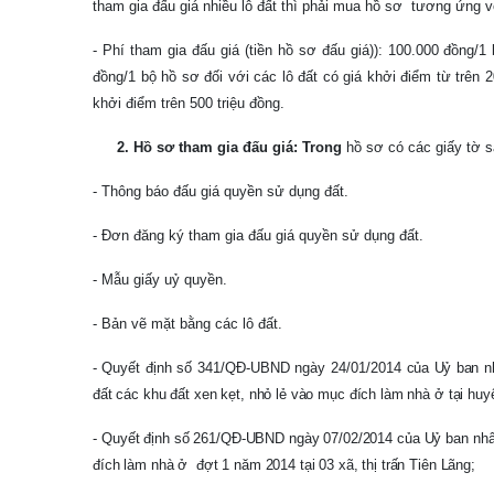
tham gia đấu giá nhiều lô đất thì phải mua hồ sơ
tương ứng vớ
- Phí tham gia đấu giá (tiền hồ sơ đấu giá)): 100.000 đồng/1
đồng/1 bộ hồ sơ đối với các lô đất có giá khởi điểm từ trên 2
khởi điểm trên 500 triệu đồng.
2. Hồ sơ tham gia đấu giá: Trong
hồ sơ có các giấy tờ s
- Thông báo đấu giá quyền sử dụng đất.
- Đơn đăng ký tham gia đấu giá quyền sử dụng đất.
- Mẫu giấy uỷ quyền.
- Bản vẽ mặt bằng các lô đất.
-
Quyết định số 341/QĐ-UBND ngày 24/01/2014
của Uỷ ban n
đất các khu đất xen kẹt, nhỏ lẻ vào mục đích làm nhà ở tại huy
-
Quyết định số 261/QĐ-UBND ngày 07/02/2014 của Uỷ ban nhân
đích làm nhà ở
đợt 1 năm 2014 tại 03 xã, thị trấn Tiên Lãng
;