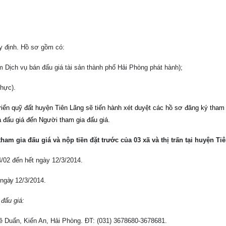
uy định. Hồ sơ gồm có:
m Dịch vụ bán đấu giá tài sản thành phố Hải Phòng phát hành);
thực).
riển quỹ đất huyện Tiên Lãng sẽ tiến hành xét duyệt các hồ sơ đăng ký tham 
a đấu giá đến Người tham gia đấu giá.
am gia đấu giá và nộp tiền đặt trước của 03 xã và thị trấn tại huyện Ti
/02 đến hết ngày 12/3/2014.
 ngày 12
/3/2014.
đấu giá:
Lê Duẩn, Kiến An, Hải Phòng. ĐT: (031) 3678680-3678681.