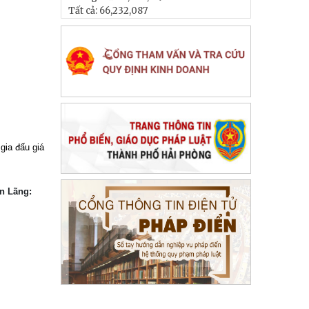
Tất cả:
66,232,087
gia đấu giá
ên Lãng: